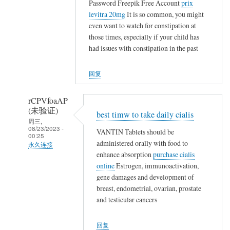
证)
Password Freepik Free Account
prix
碗
levitra 20mg
It is so common, you might
回
不
even want to watch for constipation at
复
保
those times, especially if your child has
,
山
had issues with constipation in the past
,
林
,
魂
回复
,
魄
,
殐
rCPVfoaAP
,
命
(未验证)
,
best timw to take daily cialis
…
周三,
,
08/23/2023 -
VANTIN Tablets should be
00:25
,
administered orally with food to
永久连接
石
enhance absorption
purchase cialis
匿
砸
online
Estrogen, immunoactivation,
名
乌
gene damages and development of
(未
纱
breast, endometrial, ovarian, prostate
验
and testicular cancers
碗
证)
不
回
保
回复