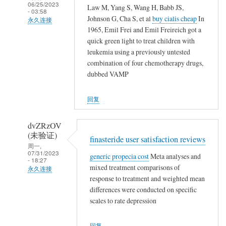
06/25/2023
Law M, Yang S, Wang H, Babb JS,
农
- 03:58
Johnson G, Cha S, et al
buy cialis cheap
In
民
永久连接
1965, Emil Frei and Emil Freireich got a
工
武
quick green light to treat children with
夷
leukemia using a previously untested
山
combination of four chemotherapy drugs,
人
dubbed VAMP
(未
验
回复
证)
回
dvZRzOV
复
(未验证)
finasteride user satisfaction reviews
农
周一,
07/31/2023
generic propecia cost
Meta analyses and
民
- 18:27
mixed treatment comparisons of
工
永久连接
response to treatment and weighted mean
武
differences were conducted on specific
夷
scales to rate depression
山
人
回复