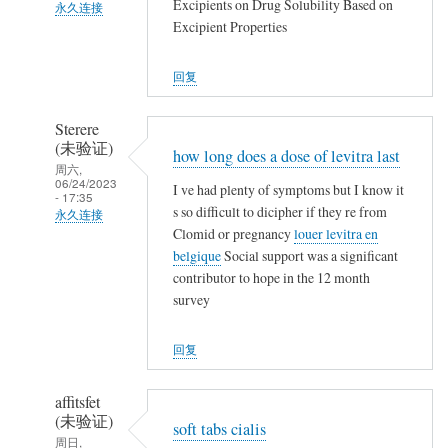
回
Excipients on Drug Solubility Based on
永久连接
复
Excipient Properties
武
农
夷
民
回复
山
工
人
Sterere
(未
(未验证)
how long does a dose of levitra last
验
周六,
06/24/2023
证)
I ve had plenty of symptoms but I know it
- 17:35
回
s so difficult to dicipher if they re from
永久连接
复
Clomid or pregnancy
louer levitra en
武
belgique
Social support was a significant
农
夷
contributor to hope in the 12 month
民
山
survey
工
人
(未
回复
验
证)
affitsfet
回
(未验证)
soft tabs cialis
复
周日,