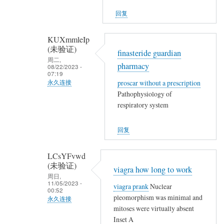
(未
他
回复
验
们
证)
…
KUXmmleIp
回
(未验证)
finasteride guardian
复
周二,
pharmacy
08/22/2023 -
,
07:19
,
proscar without a prescription
永久连接
,
Pathophysiology of
匿
,
respiratory system
名
,
(未
,
回复
验
,
证)
,
LCsYFvwd
回
就
(未验证)
viagra how long to work
复
地
周日,
,
11/05/2023 -
viagra prank
Nuclear
埋
00:52
,
pleomorphism was minimal and
永久连接
了
,
mitoses were virtually absent
他
匿
,
Inset A