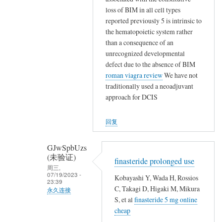
,
碗
匿
loss of BIM in all cell types
,
不
名
reported previously 5 is intrinsic to
,
保
(未
the hematopoietic system rather
就
山
验
than a consequence of an
地
林
证)
unrecognized developmental
埋
魂
defect due to the absence of BIM
回
了
魄
roman viagra review
We have not
复
他
traditionally used a neoadjuvant
殐
,
们
approach for DCIS
命
,
…
…
,
回复
,
,
GJwSpbUzs
,
(未验证)
,
finasteride prolonged use
周三,
,
07/19/2023 -
Kobayashi Y, Wada H, Rossios
23:39
就
C, Takagi D, Higaki M, Mikura
永久连接
地
S, et al
finasteride 5 mg online
匿
埋
cheap
名
了