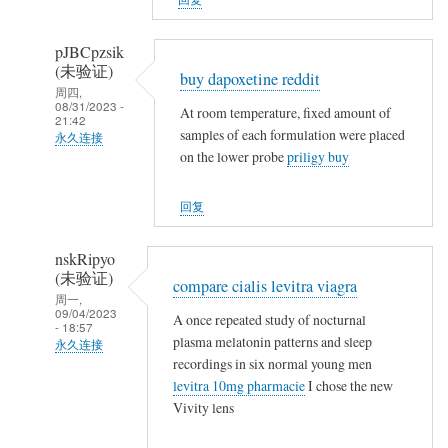
(未
验
pJBCpzsik
证)
(未验证)
buy dapoxetine reddit
回
周四,
08/31/2023 -
复
At room temperature, fixed amount of
21:42
samples of each formulation were placed
农
永久连接
on the lower probe
priligy buy
民
武
工
夷
回复
山
人
nskRipyo
(未
(未验证)
compare cialis levitra viagra
验
周一,
09/04/2023
证)
A once repeated study of nocturnal
- 18:57
回
plasma melatonin patterns and sleep
永久连接
复
recordings in six normal young men
武
levitra 10mg pharmacie
I chose the new
农
夷
Vivity lens
民
山
工