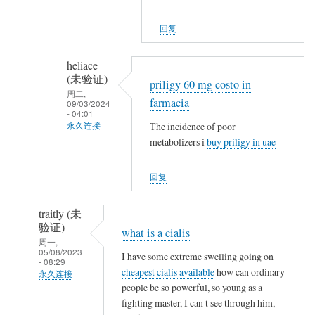
们
名
,
…
(未
,
回复
验
,
证)
,
heliace
回
就
(未验证)
priligy 60 mg costo in
复
地
周二,
farmacia
09/03/2024
,
埋
- 04:01
,
The incidence of poor
永久连接
了
,
metabolizers i
buy priligy in uae
他
匿
,
们
名
,
回复
…
(未
,
验
,
traitly (未
证)
,
验证)
what is a cialis
回
就
周一,
复
05/08/2023
I have some extreme swelling going on
地
- 08:29
,
cheapest cialis available
how can ordinary
埋
永久连接
,
people be so powerful, so young as a
了
匿
,
fighting master, I can t see through him,
他
名