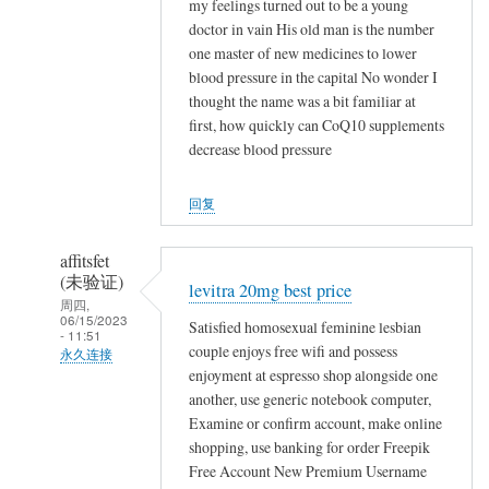
,
my feelings turned out to be a young
们
(未
doctor in vain His old man is the number
,
…
验
one master of new medicines to lower
,
证)
blood pressure in the capital No wonder I
,
thought the name was a bit familiar at
回
,
first, how quickly can CoQ10 supplements
复
就
decrease blood pressure
,
地
,
埋
回复
,
了
,
他
affitsfet
,
们
(未验证)
,
levitra 20mg best price
…
周四,
,
06/15/2023
Satisfied homosexual feminine lesbian
- 11:51
,
couple enjoys free wifi and possess
永久连接
,
enjoyment at espresso shop alongside one
匿
石
another, use generic notebook computer,
名
砸
Examine or confirm account, make online
(未
乌
shopping, use banking for order Freepik
验
纱
Free Account New Premium Username