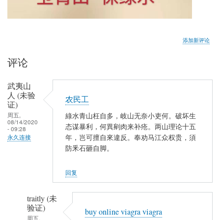
添加新评论
评论
武夷山
人 (未验
农民工
证)
周五,
綠水青山枉自多，岐山无奈小吏何。破坏生
08/14/2020
态谋暴利，何異剜肉来补疮。两山理论十五
- 09:28
年，岂可擅自來違反。奉劝马江众权贵，須
永久连接
防釆石砸自脚。
回复
traitly (未
验证)
buy online viagra viagra
周五,