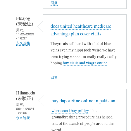
人
回复
(未
验
Floajog
证)
(未验证)
does united healthcare medicare
回
周六,
advantage plan cover cialis
11/25/2023
复
- 16:37
农
Theyre also all hard with a lot of blue
永久连接
民
veins even my nippl look weird we have
武
been trying soooo I m really really really
工
夷
hoping
buy cialis and viagra online
山
人
回复
(未
验
Hilaanoda
证)
(未验证)
buy dapoxetine online in pakistan
回
周三,
09/11/2024
复
where can i buy priligy
This
- 22:06
农
groundbreaking procedure has helped
永久连接
民
tens of thousands of people around the
武
world
工