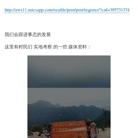
http://aws11.micsapp.com/seafile/post/post/register/?cnf=395731374
我们会跟进事态的发展
这里有村民们 实地考察 的一些 媒体资料：
Video
file