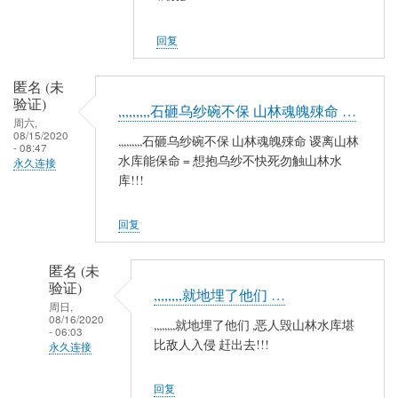
夷
山
回复
人
(未
匿名 (未
验
验证)
,,,,,,,,,石砸乌纱碗不保 山林魂魄殐命 …
证)
周六,
08/15/2020
回
,,,,,,,,,石砸乌纱碗不保 山林魂魄殐命 谡离山林
- 08:47
复
水库能保命 = 想抱乌纱不快死勿触山林水
永久连接
库!!!
农
民
工
回复
匿名 (未
验证)
,,,,,,,,就地埋了他们 …
周日,
08/16/2020
,,,,,,,,就地埋了他们 ,恶人毁山林水库堪
- 06:03
比敌人入侵 赶出去!!!
永久连接
匿
回复