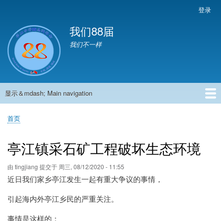
跳
登录
User
转
account
我们88届
到
menu
主
我们不一样
要
内
容
显示＆mdash; Main navigation
Main
navigation
首页
881班动态
882班动态
883班动态
884班动态
56班动态
留言板
申请用户
首页
面
包
亭江镇采石矿工程破坏生态环境
屑
由
tingjiang
提交于
周三, 08/12/2020 - 11:55
近日我们家乡亭江发生一起有重大争议的事情，
引起海内外亭江乡民的严重关注。
事情是这样的：