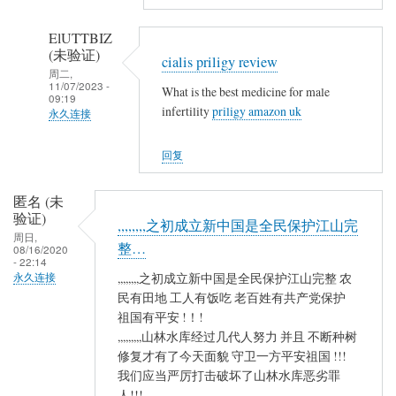
复
山
,
林
ElUTTBIZ
,
(未验证)
魂
cialis priligy review
,
周二,
魄
11/07/2023 -
What is the best medicine for male
,
殐
09:19
infertility
priligy amazon uk
,
永久连接
命
,
…
匿
回复
,
名
,
(未
,
匿名 (未
验
验证)
石
,,,,,,,,之初成立新中国是全民保护江山完
证)
周日,
砸
整…
回
08/16/2020
- 22:14
乌
复
,,,,,,,,之初成立新中国是全民保护江山完整 农
永久连接
纱
,
民有田地 工人有饭吃 老百姓有共产党保护
碗
,
祖国有平安 !！!
不
,
,,,,,,,,,山林水库经过几代人努力 并且 不断种树
保
,
修复才有了今天面貌 守卫一方平安祖国 !!!
山
我们应当严厉打击破坏了山林水库恶劣罪
,
林
人!!!