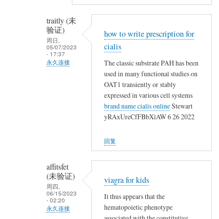
名
(未
traitly (未
验
验证)
how to write prescription for
证)
周日,
cialis
回
05/07/2023
- 17:37
复
The classic substrate PAH has been
永久连接
,
used in many functional studies on
匿
,
OAT1 transiently or stably
名
,
expressed in various cell systems
(未
,
brand name cialis online
Stewart
验
yRAxUreCfFBbXlAW 6 26 2022
,
证)
,
回
,
回复
复
,
,
,
affitsfet
,
(未验证)
石
viagra for kids
,
周四,
砸
06/15/2023
,
It thus appears that the
乌
- 02:20
hematopoietic phenotype
,
永久连接
纱
associated with the constitutive