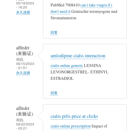
05/19/2023
PubMed 7908410
can i take viagra if i
- 16:20
don't need it
Gemischte leiomyogene und
永久连接
Stromatumoren
武
夷
回复
山
人
affitsfet
(未
(未验证)
amlodipine cialis interaction
验
周四,
06/15/2023
证)
cialis online generic
LESSINA
- 21:51
回
LEVONORGESTREL- ETHINYL
永久连接
复
ESTRADIOL
武
农
夷
民
回复
山
工
人
affitsfet
(未
(未验证)
cialis pills price at clicks
验
周四,
06/22/2023
证)
cialis online prescription
Impact of
- 05:21