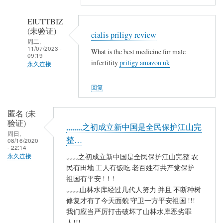
复
山
,
林
ElUTTBIZ
,
(未验证)
魂
cialis priligy review
,
周二,
魄
11/07/2023 -
What is the best medicine for male
,
殐
09:19
infertility
priligy amazon uk
,
永久连接
命
,
…
匿
回复
,
名
,
(未
,
匿名 (未
验
验证)
石
,,,,,,,,之初成立新中国是全民保护江山完
证)
周日,
砸
整…
回
08/16/2020
- 22:14
乌
复
,,,,,,,,之初成立新中国是全民保护江山完整 农
永久连接
纱
,
民有田地 工人有饭吃 老百姓有共产党保护
碗
,
祖国有平安 !！!
不
,
,,,,,,,,,山林水库经过几代人努力 并且 不断种树
保
,
修复才有了今天面貌 守卫一方平安祖国 !!!
山
我们应当严厉打击破坏了山林水库恶劣罪
,
林
人!!!