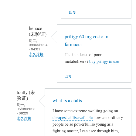
们
名
,
…
(未
,
回复
验
,
证)
,
heliace
回
就
(未验证)
priligy 60 mg costo in
复
地
周二,
farmacia
09/03/2024
,
埋
- 04:01
,
The incidence of poor
永久连接
了
,
metabolizers i
buy priligy in uae
他
匿
,
们
名
,
回复
…
(未
,
验
,
traitly (未
证)
,
验证)
what is a cialis
回
就
周一,
复
05/08/2023
I have some extreme swelling going on
地
- 08:29
,
cheapest cialis available
how can ordinary
埋
永久连接
,
people be so powerful, so young as a
了
匿
,
fighting master, I can t see through him,
他
名