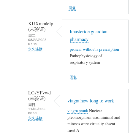
(未
他
回复
验
们
证)
…
KUXmmleIp
回
(未验证)
finasteride guardian
复
周二,
pharmacy
08/22/2023 -
,
07:19
,
proscar without a prescription
永久连接
,
Pathophysiology of
匿
,
respiratory system
名
,
(未
,
回复
验
,
证)
,
LCsYFvwd
回
就
(未验证)
viagra how long to work
复
地
周日,
,
11/05/2023 -
viagra prank
Nuclear
埋
00:52
,
pleomorphism was minimal and
永久连接
了
,
mitoses were virtually absent
他
匿
,
Inset A