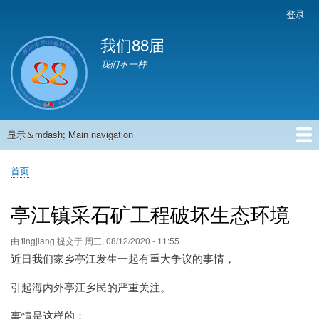
跳
登录
User
转
account
我们88届
到
menu
主
我们不一样
要
内
容
显示＆mdash; Main navigation
Main
navigation
首页
881班动态
882班动态
883班动态
884班动态
56班动态
留言板
申请用户
首页
面
包
亭江镇采石矿工程破坏生态环境
屑
由
tingjiang
提交于
周三, 08/12/2020 - 11:55
近日我们家乡亭江发生一起有重大争议的事情，
引起海内外亭江乡民的严重关注。
事情是这样的：