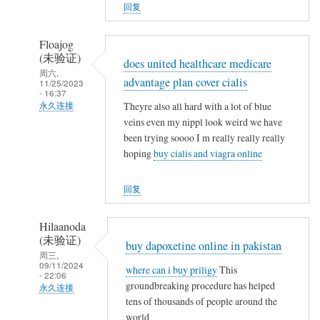
人
回复
(未
验
Floajog
证)
(未验证)
does united healthcare medicare
回
周六,
advantage plan cover cialis
11/25/2023
复
- 16:37
农
Theyre also all hard with a lot of blue
永久连接
民
veins even my nippl look weird we have
武
been trying soooo I m really really really
工
夷
hoping
buy cialis and viagra online
山
人
回复
(未
验
Hilaanoda
证)
(未验证)
buy dapoxetine online in pakistan
回
周三,
09/11/2024
复
where can i buy priligy
This
- 22:06
农
groundbreaking procedure has helped
永久连接
民
tens of thousands of people around the
武
world
工