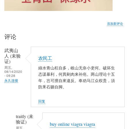
添加新评论
评论
武夷山
人 (未验
农民工
证)
周五,
綠水青山枉自多，岐山无奈小吏何。破坏生
08/14/2020
态谋暴利，何異剜肉来补疮。两山理论十五
- 09:28
年，岂可擅自來違反。奉劝马江众权贵，須
永久连接
防釆石砸自脚。
回复
traitly (未
验证)
buy online viagra viagra
周五,