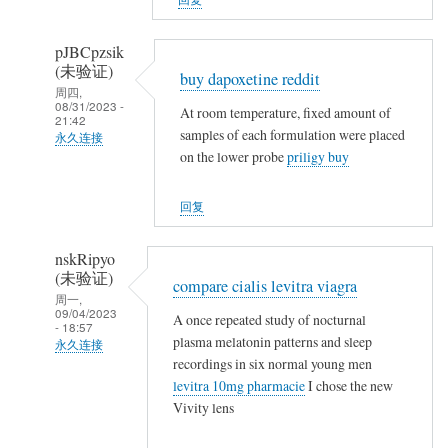
(未
验
pJBCpzsik
证)
(未验证)
buy dapoxetine reddit
回
周四,
08/31/2023 -
复
At room temperature, fixed amount of
21:42
samples of each formulation were placed
农
永久连接
on the lower probe
priligy buy
民
武
工
夷
回复
山
人
nskRipyo
(未
(未验证)
compare cialis levitra viagra
验
周一,
09/04/2023
证)
A once repeated study of nocturnal
- 18:57
回
plasma melatonin patterns and sleep
永久连接
复
recordings in six normal young men
武
levitra 10mg pharmacie
I chose the new
农
夷
Vivity lens
民
山
工