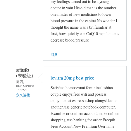
,
my feelings turned out to be a young
们
(未
doctor in vain His old man is the number
,
…
验
one master of new medicines to lower
,
证)
blood pressure in the capital No wonder I
,
thought the name was a bit familiar at
回
,
first, how quickly can CoQ10 supplements
复
就
decrease blood pressure
,
地
,
埋
回复
,
了
,
他
affitsfet
,
们
(未验证)
,
levitra 20mg best price
…
周四,
,
06/15/2023
Satisfied homosexual feminine lesbian
- 11:51
,
couple enjoys free wifi and possess
永久连接
,
enjoyment at espresso shop alongside one
匿
石
another, use generic notebook computer,
名
砸
Examine or confirm account, make online
(未
乌
shopping, use banking for order Freepik
验
纱
Free Account New Premium Username