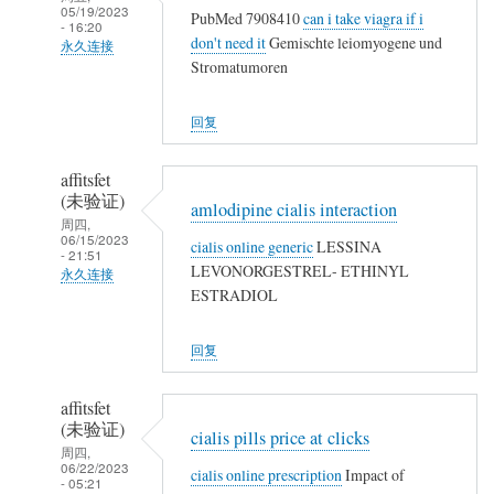
05/19/2023
PubMed 7908410
can i take viagra if i
- 16:20
don't need it
Gemischte leiomyogene und
永久连接
Stromatumoren
武
夷
回复
山
人
affitsfet
(未
(未验证)
amlodipine cialis interaction
验
周四,
06/15/2023
证)
cialis online generic
LESSINA
- 21:51
回
LEVONORGESTREL- ETHINYL
永久连接
复
ESTRADIOL
武
农
夷
民
回复
山
工
人
affitsfet
(未
(未验证)
cialis pills price at clicks
验
周四,
06/22/2023
证)
cialis online prescription
Impact of
- 05:21