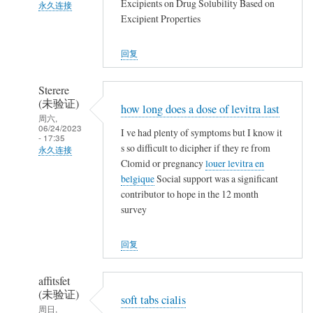
回
Excipients on Drug Solubility Based on
永久连接
复
Excipient Properties
武
农
夷
民
回复
山
工
人
Sterere
(未
(未验证)
how long does a dose of levitra last
验
周六,
06/24/2023
证)
I ve had plenty of symptoms but I know it
- 17:35
回
s so difficult to dicipher if they re from
永久连接
复
Clomid or pregnancy
louer levitra en
武
belgique
Social support was a significant
农
夷
contributor to hope in the 12 month
民
山
survey
工
人
(未
回复
验
证)
affitsfet
回
(未验证)
soft tabs cialis
复
周日,