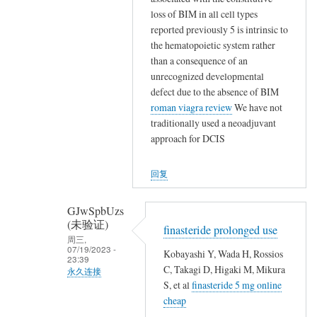
,
碗
匿
loss of BIM in all cell types
,
不
名
reported previously 5 is intrinsic to
,
保
(未
the hematopoietic system rather
就
山
验
than a consequence of an
地
林
证)
unrecognized developmental
埋
魂
defect due to the absence of BIM
回
了
魄
roman viagra review
We have not
复
他
traditionally used a neoadjuvant
殐
,
们
approach for DCIS
命
,
…
…
,
回复
,
,
GJwSpbUzs
,
(未验证)
,
finasteride prolonged use
周三,
,
07/19/2023 -
Kobayashi Y, Wada H, Rossios
23:39
就
C, Takagi D, Higaki M, Mikura
永久连接
地
S, et al
finasteride 5 mg online
匿
埋
cheap
名
了