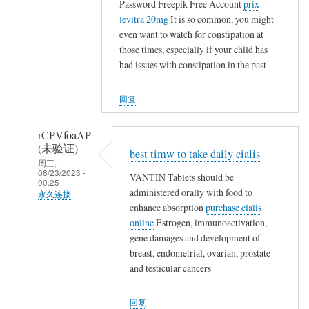
证)
Password Freepik Free Account
prix
碗
levitra 20mg
It is so common, you might
回
不
even want to watch for constipation at
复
保
those times, especially if your child has
,
山
had issues with constipation in the past
,
林
,
魂
回复
,
魄
,
殐
rCPVfoaAP
,
命
(未验证)
,
best timw to take daily cialis
…
周三,
,
08/23/2023 -
VANTIN Tablets should be
00:25
,
administered orally with food to
永久连接
石
enhance absorption
purchase cialis
匿
砸
online
Estrogen, immunoactivation,
名
乌
gene damages and development of
(未
纱
breast, endometrial, ovarian, prostate
验
and testicular cancers
碗
证)
不
回
保
回复