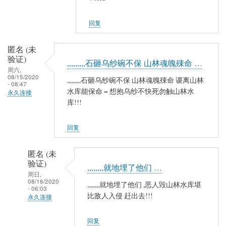
夷
山
回复
人
(未
匿名 (未
验
验证)
,,,,,,,,,石砸乌纱碗不保 山林魂魄殐命 …
证)
周六,
08/15/2020
回
,,,,,,,,,石砸乌纱碗不保 山林魂魄殐命 谡离山林
- 08:47
复
水库能保命 = 想抱乌纱不快死勿触山林水
永久连接
库!!!
农
民
工
回复
匿名 (未
验证)
,,,,,,,,就地埋了他们 …
周日,
08/16/2020
,,,,,,,,就地埋了他们 ,恶人毁山林水库堪
- 06:03
比敌人入侵 赶出去!!!
永久连接
匿
回复