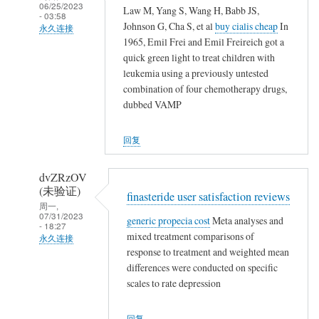
06/25/2023
Law M, Yang S, Wang H, Babb JS,
农
- 03:58
Johnson G, Cha S, et al
buy cialis cheap
In
民
永久连接
1965, Emil Frei and Emil Freireich got a
工
武
quick green light to treat children with
夷
leukemia using a previously untested
山
combination of four chemotherapy drugs,
人
dubbed VAMP
(未
验
回复
证)
回
dvZRzOV
复
(未验证)
finasteride user satisfaction reviews
农
周一,
07/31/2023
generic propecia cost
Meta analyses and
民
- 18:27
mixed treatment comparisons of
工
永久连接
response to treatment and weighted mean
武
differences were conducted on specific
夷
scales to rate depression
山
人
回复