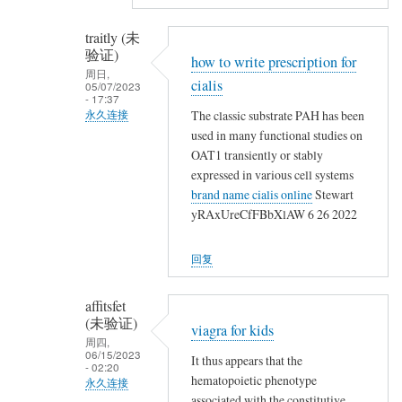
名
(未
traitly (未
验
验证)
how to write prescription for
证)
周日,
cialis
回
05/07/2023
- 17:37
复
The classic substrate PAH has been
永久连接
,
used in many functional studies on
匿
,
OAT1 transiently or stably
名
,
expressed in various cell systems
(未
,
brand name cialis online
Stewart
验
yRAxUreCfFBbXlAW 6 26 2022
,
证)
,
回
,
回复
复
,
,
,
affitsfet
,
(未验证)
石
viagra for kids
,
周四,
砸
06/15/2023
,
It thus appears that the
乌
- 02:20
hematopoietic phenotype
,
永久连接
纱
associated with the constitutive