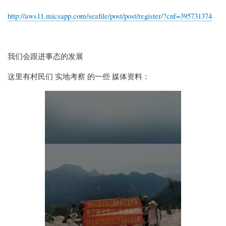
http://aws11.micsapp.com/seafile/post/post/register/?cnf=395731374
我们会跟进事态的发展
这里有村民们 实地考察 的一些 媒体资料：
Video
file