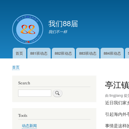
User
account
我们88届
menu
我们不一样
首页
881班动态
882班动态
883班动态
884班动态
Main
navigation
首页
面
包
亭江
Search
屑
Search
由
tingjiang
提
近日我们家
引起海内外
Tools
事情是这样
动态新闻