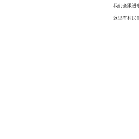
我们会跟进
这里有村民们
Video
file