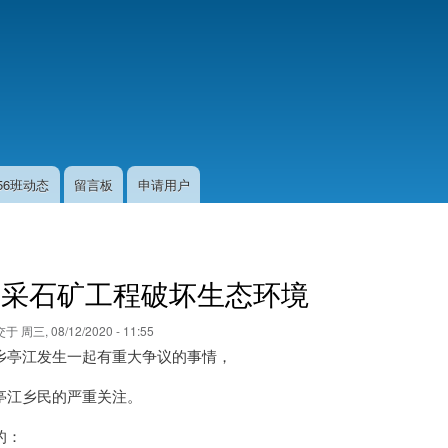
跳
转
到
主
要
内
容
56班动态
留言板
申请用户
镇采石矿工程破坏生态环境
交于
周三, 08/12/2020 - 11:55
乡亭江发生一起有重大争议的事情，
亭江乡民的严重关注。
的：