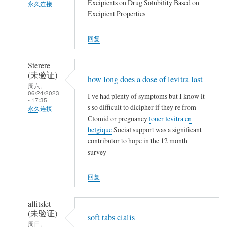
回
Excipients on Drug Solubility Based on
永久连接
复
Excipient Properties
武
农
夷
民
回复
山
工
人
Sterere
(未
(未验证)
how long does a dose of levitra last
验
周六,
06/24/2023
证)
I ve had plenty of symptoms but I know it
- 17:35
回
s so difficult to dicipher if they re from
永久连接
复
Clomid or pregnancy
louer levitra en
武
belgique
Social support was a significant
农
夷
contributor to hope in the 12 month
民
山
survey
工
人
(未
回复
验
证)
affitsfet
回
(未验证)
soft tabs cialis
复
周日,