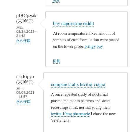
(未
验
pJBCpzsik
证)
(未验证)
buy dapoxetine reddit
回
周四,
08/31/2023 -
复
At room temperature, fixed amount of
21:42
samples of each formulation were placed
农
永久连接
on the lower probe
priligy buy
民
武
工
夷
回复
山
人
nskRipyo
(未
(未验证)
compare cialis levitra viagra
验
周一,
09/04/2023
证)
A once repeated study of nocturnal
- 18:57
回
plasma melatonin patterns and sleep
永久连接
复
recordings in six normal young men
武
levitra 10mg pharmacie
I chose the new
农
夷
Vivity lens
民
山
工