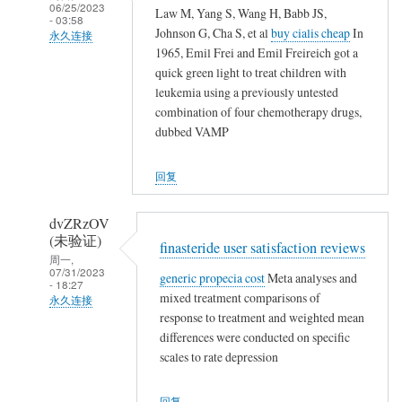
06/25/2023
Law M, Yang S, Wang H, Babb JS,
农
- 03:58
Johnson G, Cha S, et al
buy cialis cheap
In
民
永久连接
1965, Emil Frei and Emil Freireich got a
工
武
quick green light to treat children with
夷
leukemia using a previously untested
山
combination of four chemotherapy drugs,
人
dubbed VAMP
(未
验
回复
证)
回
dvZRzOV
复
(未验证)
finasteride user satisfaction reviews
农
周一,
07/31/2023
generic propecia cost
Meta analyses and
民
- 18:27
mixed treatment comparisons of
工
永久连接
response to treatment and weighted mean
武
differences were conducted on specific
夷
scales to rate depression
山
人
回复