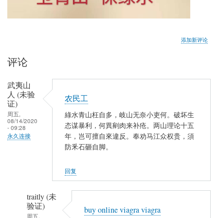
添加新评论
评论
武夷山
人 (未验
农民工
证)
周五,
綠水青山枉自多，岐山无奈小吏何。破坏生
08/14/2020
态谋暴利，何異剜肉来补疮。两山理论十五
- 09:28
年，岂可擅自來違反。奉劝马江众权贵，須
永久连接
防釆石砸自脚。
回复
traitly (未
验证)
buy online viagra viagra
周五,