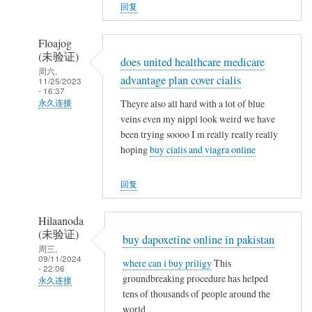
人
回复
(未
验
Floajog
证)
(未验证)
does united healthcare medicare
回
周六,
advantage plan cover cialis
11/25/2023
复
- 16:37
农
Theyre also all hard with a lot of blue
永久连接
民
veins even my nippl look weird we have
武
been trying soooo I m really really really
工
夷
hoping
buy cialis and viagra online
山
人
回复
(未
验
Hilaanoda
证)
(未验证)
buy dapoxetine online in pakistan
回
周三,
09/11/2024
复
where can i buy priligy
This
- 22:06
农
groundbreaking procedure has helped
永久连接
民
tens of thousands of people around the
武
world
工