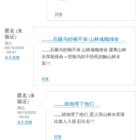
夷
山
回复
人
(未
匿名 (未
验
验证)
,,,,,,,,,石砸乌纱碗不保 山林魂魄殐命 …
证)
周六,
08/15/2020
回
,,,,,,,,,石砸乌纱碗不保 山林魂魄殐命 谡离山林
- 08:47
复
水库能保命 = 想抱乌纱不快死勿触山林水
永久连接
库!!!
农
民
工
回复
匿名 (未
验证)
,,,,,,,,就地埋了他们 …
周日,
08/16/2020
,,,,,,,,就地埋了他们 ,恶人毁山林水库堪
- 06:03
比敌人入侵 赶出去!!!
永久连接
匿
回复