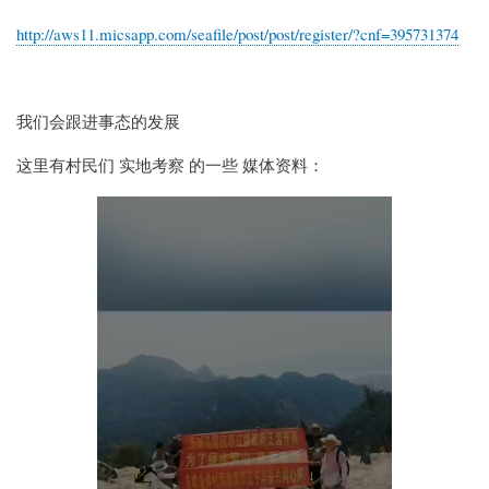
http://aws11.micsapp.com/seafile/post/post/register/?cnf=395731374
我们会跟进事态的发展
这里有村民们 实地考察 的一些 媒体资料：
Video
file