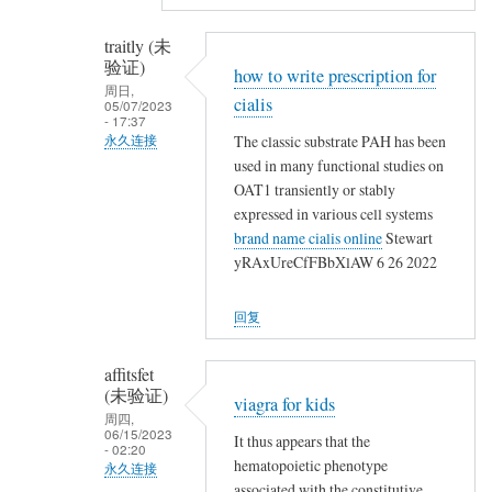
名
(未
traitly (未
验
验证)
how to write prescription for
证)
周日,
cialis
回
05/07/2023
- 17:37
复
The classic substrate PAH has been
永久连接
,
used in many functional studies on
匿
,
OAT1 transiently or stably
名
,
expressed in various cell systems
(未
,
brand name cialis online
Stewart
验
yRAxUreCfFBbXlAW 6 26 2022
,
证)
,
回
,
回复
复
,
,
,
affitsfet
,
(未验证)
石
viagra for kids
,
周四,
砸
06/15/2023
,
It thus appears that the
乌
- 02:20
hematopoietic phenotype
,
永久连接
纱
associated with the constitutive