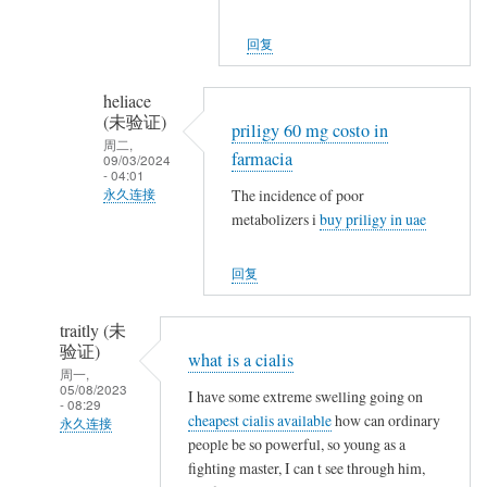
们
名
,
…
(未
,
回复
验
,
证)
,
heliace
回
就
(未验证)
priligy 60 mg costo in
复
地
周二,
farmacia
09/03/2024
,
埋
- 04:01
,
The incidence of poor
永久连接
了
,
metabolizers i
buy priligy in uae
他
匿
,
们
名
,
回复
…
(未
,
验
,
traitly (未
证)
,
验证)
what is a cialis
回
就
周一,
复
05/08/2023
I have some extreme swelling going on
地
- 08:29
,
cheapest cialis available
how can ordinary
埋
永久连接
,
people be so powerful, so young as a
了
匿
,
fighting master, I can t see through him,
他
名