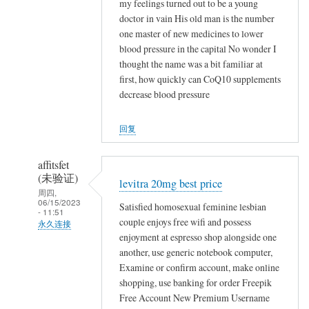
,
my feelings turned out to be a young
们
(未
doctor in vain His old man is the number
,
…
验
one master of new medicines to lower
,
证)
blood pressure in the capital No wonder I
,
thought the name was a bit familiar at
回
,
first, how quickly can CoQ10 supplements
复
就
decrease blood pressure
,
地
,
埋
回复
,
了
,
他
affitsfet
,
们
(未验证)
,
levitra 20mg best price
…
周四,
,
06/15/2023
Satisfied homosexual feminine lesbian
- 11:51
,
couple enjoys free wifi and possess
永久连接
,
enjoyment at espresso shop alongside one
匿
石
another, use generic notebook computer,
名
砸
Examine or confirm account, make online
(未
乌
shopping, use banking for order Freepik
验
纱
Free Account New Premium Username