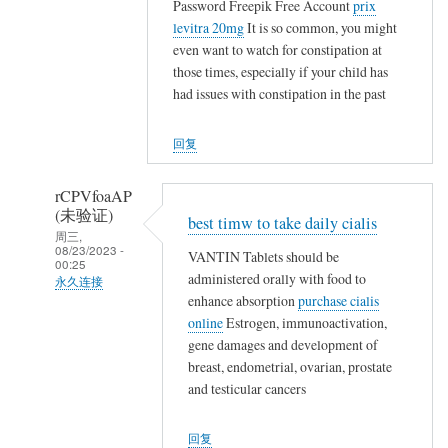
证)
Password Freepik Free Account
prix
碗
levitra 20mg
It is so common, you might
回
不
even want to watch for constipation at
复
保
those times, especially if your child has
,
山
had issues with constipation in the past
,
林
,
魂
回复
,
魄
,
殐
rCPVfoaAP
,
命
(未验证)
,
best timw to take daily cialis
…
周三,
,
08/23/2023 -
VANTIN Tablets should be
00:25
,
administered orally with food to
永久连接
石
enhance absorption
purchase cialis
匿
砸
online
Estrogen, immunoactivation,
名
乌
gene damages and development of
(未
纱
breast, endometrial, ovarian, prostate
验
and testicular cancers
碗
证)
不
回
保
回复