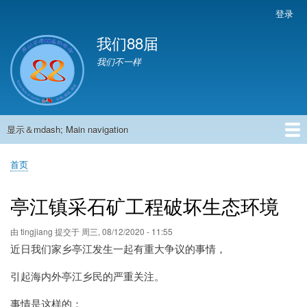
跳
登录
User
转
account
我们88届
到
menu
主
我们不一样
要
内
容
显示＆mdash; Main navigation
Main
navigation
首页
881班动态
882班动态
883班动态
884班动态
56班动态
留言板
申请用户
首页
面
包
亭江镇采石矿工程破坏生态环境
屑
由
tingjiang
提交于
周三, 08/12/2020 - 11:55
近日我们家乡亭江发生一起有重大争议的事情，
引起海内外亭江乡民的严重关注。
事情是这样的：