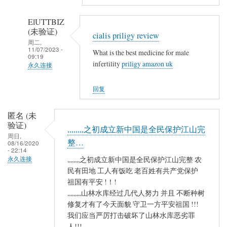
复
山
,
林
ElUTTBIZ
,
(未验证)
魂
cialis priligy review
,
周二,
魄
11/07/2023 -
What is the best medicine for male
,
殐
09:19
infertility
priligy amazon uk
,
永久连接
命
,
…
匿
回复
,
名
,
(未
,
匿名 (未
验
验证)
石
,,,,,,,,之初成立新中国是全民保护江山完
证)
周日,
砸
整…
回
08/16/2020
- 22:14
乌
复
,,,,,,,,之初成立新中国是全民保护江山完整 农
永久连接
纱
,
民有田地 工人有饭吃 老百姓有共产党保护
碗
,
祖国有平安 !！!
不
,
,,,,,,,,,山林水库经过几代人努力 并且 不断种树
保
,
修复才有了今天面貌 守卫一方平安祖国 !!!
山
我们应当严厉打击破坏了山林水库恶劣罪
,
林
人!!!