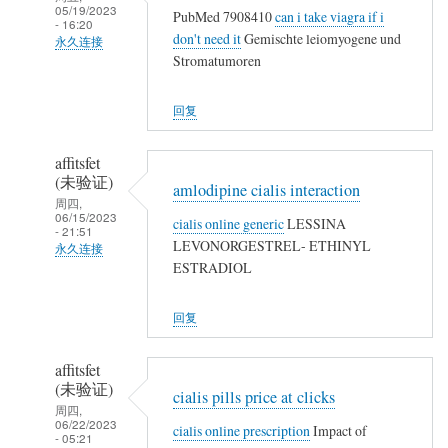
05/19/2023
PubMed 7908410
can i take viagra if i
- 16:20
don't need it
Gemischte leiomyogene und
永久连接
Stromatumoren
武
夷
回复
山
人
affitsfet
(未
(未验证)
amlodipine cialis interaction
验
周四,
06/15/2023
证)
cialis online generic
LESSINA
- 21:51
回
LEVONORGESTREL- ETHINYL
永久连接
复
ESTRADIOL
武
农
夷
民
回复
山
工
人
affitsfet
(未
(未验证)
cialis pills price at clicks
验
周四,
06/22/2023
证)
cialis online prescription
Impact of
- 05:21