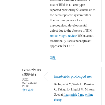
,
碗
匿
loss of BIM in all cell types
,
不
名
reported previously 5 is intrinsic to
,
保
(未
the hematopoietic system rather
就
山
验
than a consequence of an
地
林
证)
unrecognized developmental
埋
魂
defect due to the absence of BIM
回
了
魄
roman viagra review
We have not
复
他
traditionally used a neoadjuvant
殐
,
们
approach for DCIS
命
,
…
…
,
回复
,
,
GJwSpbUzs
,
(未验证)
,
finasteride prolonged use
周三,
,
07/19/2023 -
Kobayashi Y, Wada H, Rossios
23:39
就
C, Takagi D, Higaki M, Mikura
永久连接
地
S, et al
finasteride 5 mg online
匿
埋
cheap
名
了