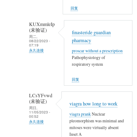
(未
他
回复
验
们
证)
…
KUXmmleIp
回
(未验证)
finasteride guardian
复
周二,
pharmacy
08/22/2023 -
,
07:19
,
proscar without a prescription
永久连接
,
Pathophysiology of
匿
,
respiratory system
名
,
(未
,
回复
验
,
证)
,
LCsYFvwd
回
就
(未验证)
viagra how long to work
复
地
周日,
,
11/05/2023 -
viagra prank
Nuclear
埋
00:52
,
pleomorphism was minimal and
永久连接
了
,
mitoses were virtually absent
他
匿
,
Inset A