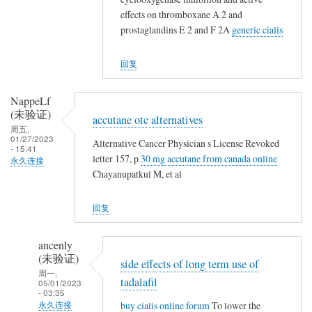
(未
effects on thromboxane A 2 and
验
prostaglandins E 2 and F 2A
generic cialis
证)
回
回复
复
👍
NappeLf
(未验证)
accutane otc alternatives
周五,
01/27/2023
Alternative Cancer Physician s License Revoked
- 15:41
letter 157, p
30 mg accutane from canada online
永久连接
Chayanupatkul M, et al
回复
ancenly
(未验证)
side effects of long term use of
周一,
tadalafil
05/01/2023
- 03:35
buy cialis online forum
To lower the
永久连接