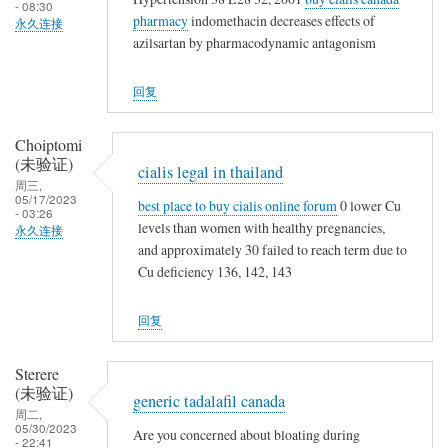
- 08:30
pharmacy
indomethacin decreases effects of
永久连接
azilsartan by pharmacodynamic antagonism
回复
Choiptomi
(未验证)
cialis legal in thailand
周三,
05/17/2023
best place to buy cialis online forum
0 lower Cu
- 03:26
levels than women with healthy pregnancies,
永久连接
and approximately 30 failed to reach term due to
Cu deficiency 136, 142, 143
回复
Sterere
(未验证)
generic tadalafil canada
周二,
05/30/2023
Are you concerned about bloating during
- 22:41