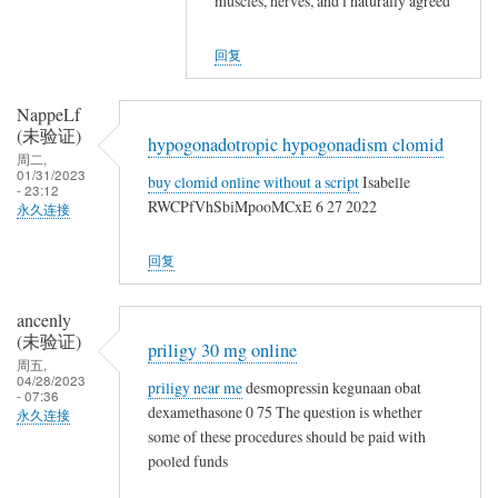
muscles, nerves, and i naturally agreed
u
l
NappeLf
t
t
(未
a
回复
e
验
n
r
证)
e
NappeLf
n
回
(未验证)
o
a
hypogonadotropic hypogonadism clomid
复
周二,
t
t
01/31/2023
a
buy clomid online without a script
Isabelle
c
- 23:12
i
c
RWCPfVhSbiMpooMCxE 6 27 2022
永久连接
a
v
c
l
e
u
回复
t
s
t
e
a
ancenly
r
n
(未验证)
n
priligy 30 mg online
e
周五,
a
04/28/2023
priligy near me
desmopressin kegunaan obat
o
- 07:36
t
dexamethasone 0 75 The question is whether
t
永久连接
i
some of these procedures should be paid with
c
v
pooled funds
a
e
l