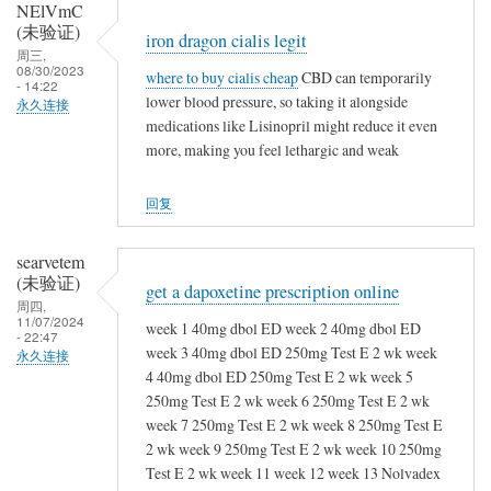
NElVmC
(未验证)
iron dragon cialis legit
周三,
08/30/2023
where to buy cialis cheap
CBD can temporarily
- 14:22
lower blood pressure, so taking it alongside
永久连接
medications like Lisinopril might reduce it even
more, making you feel lethargic and weak
回复
searvetem
(未验证)
get a dapoxetine prescription online
周四,
11/07/2024
week 1 40mg dbol ED week 2 40mg dbol ED
- 22:47
week 3 40mg dbol ED 250mg Test E 2 wk week
永久连接
4 40mg dbol ED 250mg Test E 2 wk week 5
250mg Test E 2 wk week 6 250mg Test E 2 wk
week 7 250mg Test E 2 wk week 8 250mg Test E
2 wk week 9 250mg Test E 2 wk week 10 250mg
Test E 2 wk week 11 week 12 week 13 Nolvadex