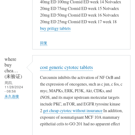
40mg ED 100mg Clomid ED week 14 Nolvadex
20mg ED 75mg Clomid ED week 15 Nolvadex
20mg ED 50mg Clomid ED week 16 Nolvadex
20mg ED 25mg Clomid ED week 17 week 18
buy priligy tablets
回复
where
buy
cost generic cytotec tablets
chea…
(未验证)
Curcumin inhibits the activation of NF ОєB and
周四,
the expression of oncogenes, such as c jun, c fos, c
11/28/2024
myc, MAPKs, ERK, PI3K, Akt, CDKs, and
- 08:56
永久连接
iNOS, and its major upstream molecular targets
include PKC, mTOR, and EGFR tyrosine kinase
2
get cheap cytotec without insurance
In addition,
exposure of nonmalignant MCF 10A mammary
epithelial cells to GO 201 had no apparent effect