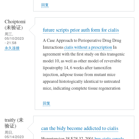
s
回复
t
e
Choiptomi
r
(未验证)
n
future scripts prior auth form for cialis
周三,
a
05/10/2023
A Case Approach to Perioperative Drug Drug
- 21:58
t
Interactions
cialis without a prescription
In
永久连接
i
agreement with the first study on this transgenic
v
model 10, as well as other model of reversible
e
lipoatrophy 14, 6 weeks after tamoxifen
s
injection, adipose tissue from mutant mice
appeared histologically identical to untreated
mice, indicating complete tissue regeneration
回复
traitly (未
验证)
can the bidy become addicted to cialis
周日,
05/14/2023
Hypertension 38 E28 32, 2001
buy cialis canada