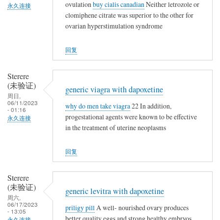
ovulation
buy cialis canadian
Neither letrozole or
永久连接
clomiphene citrate was superior to the other for
ovarian hyperstimulation syndrome
回复
Sterere
(未验证)
generic viagra with dapoxetine
周日,
06/11/2023
why do men take viagra
22 In addition,
- 01:16
progestational agents were known to be effective
永久连接
in the treatment of uterine neoplasms
回复
Sterere
(未验证)
generic levitra with dapoxetine
周六,
06/17/2023
priligy pill
A well- nourished ovary produces
- 13:05
better quality eggs and strong healthy embryos
永久连接