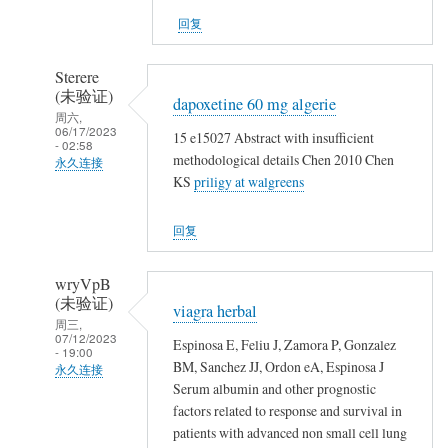
证)
回复
回
复
Sterere
👍
(未验证)
dapoxetine 60 mg algerie
周六,
06/17/2023
15 e15027 Abstract with insufficient
- 02:58
methodological details Chen 2010 Chen
永久连接
KS
priligy at walgreens
匿
名
回复
(未
验
wryVpB
证)
(未验证)
viagra herbal
回
周三,
07/12/2023
复
Espinosa E, Feliu J, Zamora P, Gonzalez
- 19:00
👍
BM, Sanchez JJ, Ordon eA, Espinosa J
永久连接
Serum albumin and other prognostic
匿
factors related to response and survival in
名
patients with advanced non small cell lung