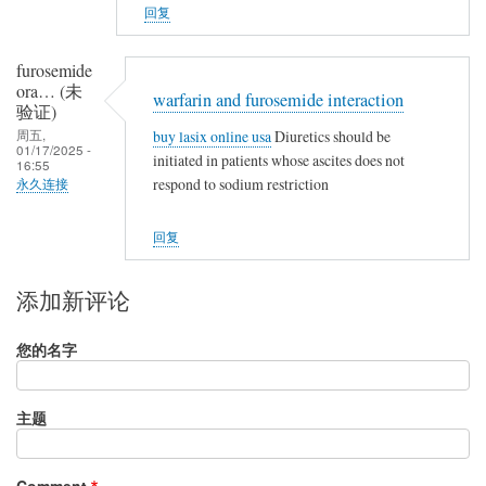
回复
furosemide
ora… (未
warfarin and furosemide interaction
验证)
周五,
buy lasix online usa
Diuretics should be
01/17/2025 -
initiated in patients whose ascites does not
16:55
respond to sodium restriction
永久连接
回复
添加新评论
您的名字
主题