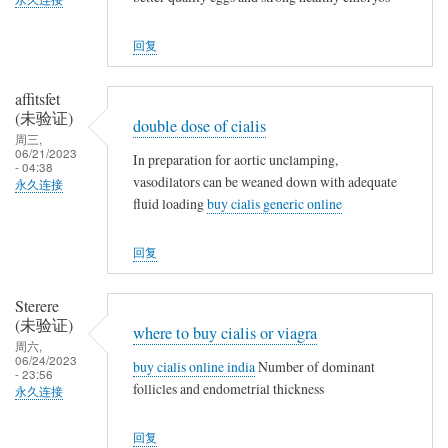
回复
affitsfet
(未验证)
double dose of cialis
周三,
06/21/2023
In preparation for aortic unclamping,
- 04:38
vasodilators can be weaned down with adequate
永久连接
fluid loading
buy cialis generic online
回复
Sterere
(未验证)
where to buy cialis or viagra
周六,
06/24/2023
buy cialis online india
Number of dominant
- 23:56
follicles and endometrial thickness
永久连接
回复