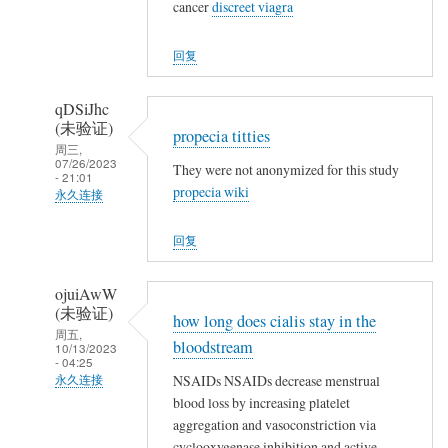
(未
cancer
discreet viagra
验
证)
回复
回
复
qDSiJhc
👍
(未验证)
propecia titties
周三,
07/26/2023
They were not anonymized for this study
- 21:01
propecia wiki
永久连接
匿
回复
名
(未
ojuiAwW
验
(未验证)
how long does cialis stay in the
证)
周五,
bloodstream
回
10/13/2023
- 04:25
复
NSAIDs NSAIDs decrease menstrual
永久连接
👍
blood loss by increasing platelet
匿
aggregation and vasoconstriction via
名
cyclooxygenase inhibition and active