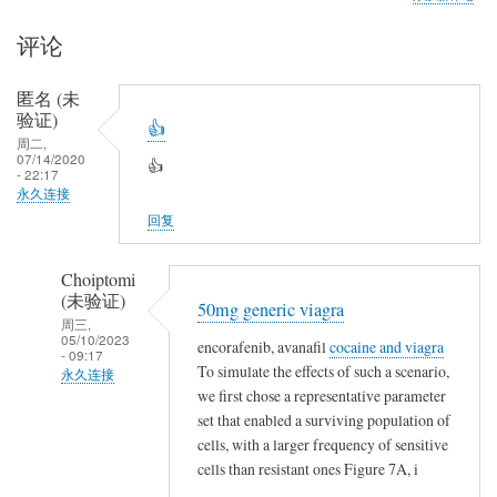
评论
匿名 (未
验证)
👍
周二,
07/14/2020
👍
- 22:17
永久连接
回复
Choiptomi
(未验证)
50mg generic viagra
周三,
05/10/2023
encorafenib, avanafil
cocaine and viagra
- 09:17
To simulate the effects of such a scenario,
永久连接
we first chose a representative parameter
匿
set that enabled a surviving population of
名
cells, with a larger frequency of sensitive
(未
cells than resistant ones Figure 7A, i
验