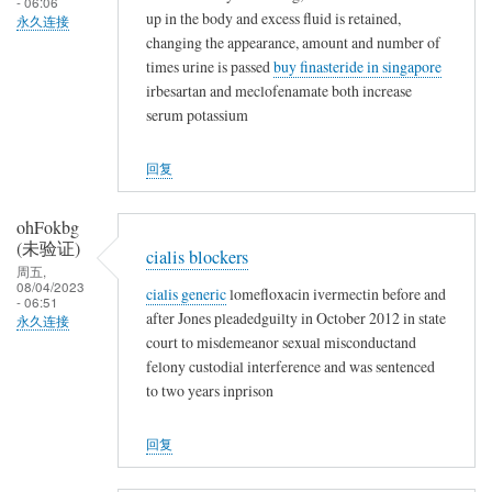
- 06:06
up in the body and excess fluid is retained,
永久连接
changing the appearance, amount and number of
times urine is passed
buy finasteride in singapore
irbesartan and meclofenamate both increase
serum potassium
回复
ohFokbg
(未验证)
cialis blockers
周五,
08/04/2023
cialis generic
lomefloxacin ivermectin before and
- 06:51
after Jones pleadedguilty in October 2012 in state
永久连接
court to misdemeanor sexual misconductand
felony custodial interference and was sentenced
to two years inprison
回复