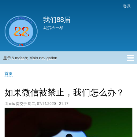
跳
登录
User
转
account
我们88届
到
menu
主
我们不一样
要
内
容
显示＆mdash; Main navigation
Main
navigation
首页
881班动态
882班动态
883班动态
884班动态
56班动态
留言板
申请用户
首页
面
包
如果微信被禁止，我们怎么办？
屑
由
mic
提交于
周二, 07/14/2020 - 21:17