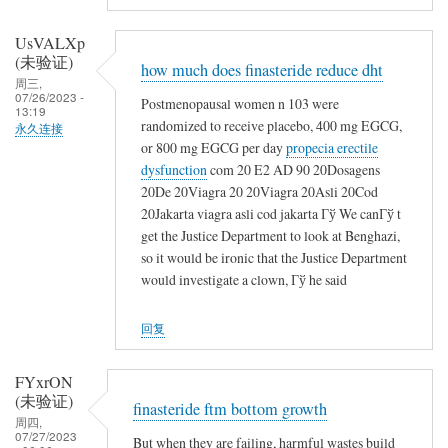
UsVALXp
(未验证)
how much does finasteride reduce dht
周三,
07/26/2023 -
Postmenopausal women n 103 were
13:19
randomized to receive placebo, 400 mg EGCG,
永久连接
or 800 mg EGCG per day
propecia erectile
dysfunction
com 20 E2 AD 90 20Dosagens
20De 20Viagra 20 20Viagra 20Asli 20Cod
20Jakarta viagra asli cod jakarta Гў We canГў t
get the Justice Department to look at Benghazi,
so it would be ironic that the Justice Department
would investigate a clown, Гў he said
回复
FYxrON
(未验证)
finasteride ftm bottom growth
周四,
07/27/2023
But when they are failing, harmful wastes build