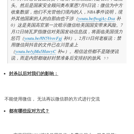
头。然后是国家安全顾问奥布莱恩7月8日说：微信为中方
收集数据，他们不光管他们境内的人，NBA事件说明，境
外其他国家的人的自那由也干涉（
youtu.be/fwqjAz-Dsa
补
0）这是美国高官第一次暗示微信给美国国安带来风险。7
月12日纳瓦罗指微信对美国发动信息战，将面临美国强力
惩罚（
youtu.be/8N5VrovFgj
补8）。2月13日何老板说：禁
用微信與抖音的文件已在川普桌上
（
youtu.be/yjMu5HawyC
补w）。相信这些都不是随便说
说，而是内部都做好封禁准备后安排好的放风
封杀以后对我们的影响：
不能使用微信， 无法再以微信群的方式进行交流
都有哪些应对方式？