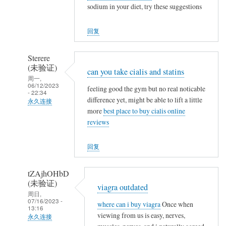
sodium in your diet, try these suggestions
NappeLf
(未
回复
验
证)
Sterere
回
(未验证)
can you take cialis and statins
复
周一,
a
06/12/2023
feeling good the gym but no real noticable
- 22:34
c
difference yet, might be able to lift a little
永久连接
c
more
best place to buy cialis online
NappeLf
u
reviews
(未
t
验
a
回复
证)
n
回
e
tZAjhOHbD
复
o
(未验证)
viagra outdated
a
t
周日,
07/16/2023 -
c
where can i buy viagra
Once when
c
13:16
c
viewing from us is easy, nerves,
a
永久连接