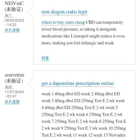
NElVmC
(未验证)
iron dragon cialis legit
周三,
08/30/2023
where to buy cialis cheap
CBD can temporarily
- 14:22
lower blood pressure, so taking it alongside
永久连接
medications like Lisinopril might reduce it even
more, making you feel lethargic and weak
回复
searvetem
(未验证)
get a dapoxetine prescription online
周四,
11/07/2024
week 1 40mg dbol ED week 2 40mg dbol ED
- 22:47
week 3 40mg dbol ED 250mg Test E 2 wk week
永久连接
4 40mg dbol ED 250mg Test E 2 wk week 5
250mg Test E 2 wk week 6 250mg Test E 2 wk
week 7 250mg Test E 2 wk week 8 250mg Test E
2 wk week 9 250mg Test E 2 wk week 10 250mg
Test E 2 wk week 11 week 12 week 13 Nolvadex