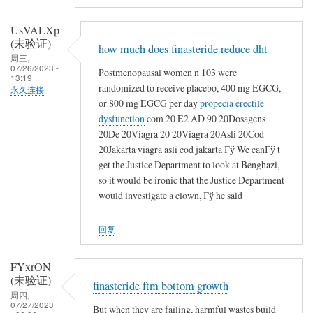
UsVALXp
(未验证)
how much does finasteride reduce dht
周三,
07/26/2023 -
Postmenopausal women n 103 were
13:19
randomized to receive placebo, 400 mg EGCG,
永久连接
or 800 mg EGCG per day
propecia erectile
dysfunction
com 20 E2 AD 90 20Dosagens
20De 20Viagra 20 20Viagra 20Asli 20Cod
20Jakarta viagra asli cod jakarta Гў We canГў t
get the Justice Department to look at Benghazi,
so it would be ironic that the Justice Department
would investigate a clown, Гў he said
回复
FYxrON
(未验证)
finasteride ftm bottom growth
周四,
07/27/2023
But when they are failing, harmful wastes build