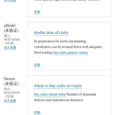
回复
affitsfet
(未验证)
double dose of cialis
周三,
06/21/2023
In preparation for aortic unclamping,
- 04:38
vasodilators can be weaned down with adequate
永久连接
fluid loading
buy cialis generic online
回复
Sterere
(未验证)
where to buy cialis or viagra
周六,
06/24/2023
buy cialis online india
Number of dominant
- 23:56
follicles and endometrial thickness
永久连接
回复