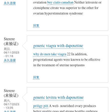
ovulation
buy cialis canadian
Neither letrozole or
永久连接
clomiphene citrate was superior to the other for
ovarian hyperstimulation syndrome
回复
Sterere
(未验证)
generic viagra with dapoxetine
周日,
06/11/2023
why do men take viagra
22 In addition,
- 01:16
progestational agents were known to be effective
永久连接
in the treatment of uterine neoplasms
回复
Sterere
(未验证)
generic levitra with dapoxetine
周六,
06/17/2023
priligy pill
A well- nourished ovary produces
- 13:05
better quality eggs and strong healthy embryos
永久连接