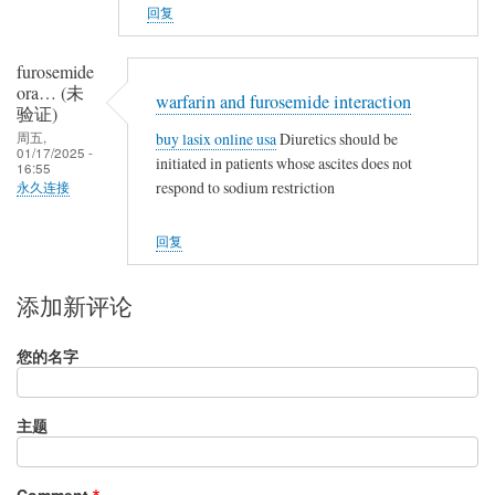
回复
furosemide
ora… (未
warfarin and furosemide interaction
验证)
周五,
buy lasix online usa
Diuretics should be
01/17/2025 -
initiated in patients whose ascites does not
16:55
respond to sodium restriction
永久连接
回复
添加新评论
您的名字
主题