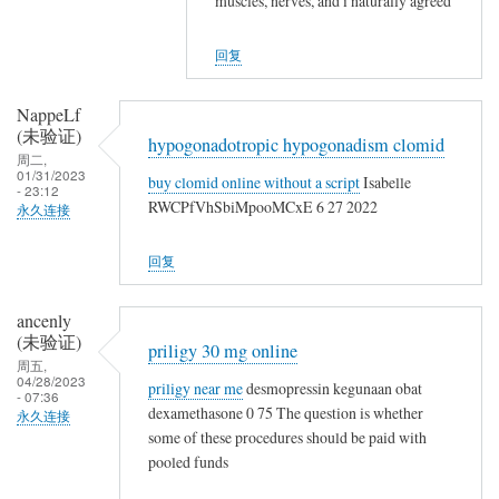
muscles, nerves, and i naturally agreed
u
l
NappeLf
t
t
(未
a
回复
e
验
n
r
证)
e
NappeLf
n
回
(未验证)
o
a
hypogonadotropic hypogonadism clomid
复
周二,
t
t
01/31/2023
a
buy clomid online without a script
Isabelle
c
- 23:12
i
c
RWCPfVhSbiMpooMCxE 6 27 2022
永久连接
a
v
c
l
e
u
回复
t
s
t
e
a
ancenly
r
n
(未验证)
n
priligy 30 mg online
e
周五,
a
04/28/2023
priligy near me
desmopressin kegunaan obat
o
- 07:36
t
dexamethasone 0 75 The question is whether
t
永久连接
i
some of these procedures should be paid with
c
v
pooled funds
a
e
l