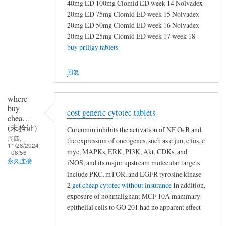
40mg ED 100mg Clomid ED week 14 Nolvadex
20mg ED 75mg Clomid ED week 15 Nolvadex
20mg ED 50mg Clomid ED week 16 Nolvadex
20mg ED 25mg Clomid ED week 17 week 18
buy priligy tablets
回复
where
buy
cost generic cytotec tablets
chea…
(未验证)
Curcumin inhibits the activation of NF ОєB and
周四,
the expression of oncogenes, such as c jun, c fos, c
11/28/2024
myc, MAPKs, ERK, PI3K, Akt, CDKs, and
- 08:56
永久连接
iNOS, and its major upstream molecular targets
include PKC, mTOR, and EGFR tyrosine kinase
2
get cheap cytotec without insurance
In addition,
exposure of nonmalignant MCF 10A mammary
epithelial cells to GO 201 had no apparent effect