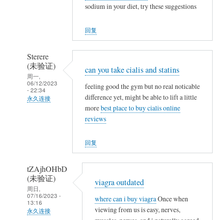
sodium in your diet, try these suggestions
NappeLf
(未
回复
验
证)
Sterere
回
(未验证)
can you take cialis and statins
复
周一,
a
06/12/2023
feeling good the gym but no real noticable
- 22:34
c
difference yet, might be able to lift a little
永久连接
c
more
best place to buy cialis online
NappeLf
u
reviews
(未
t
验
a
回复
证)
n
回
e
tZAjhOHbD
复
o
(未验证)
viagra outdated
a
t
周日,
07/16/2023 -
c
where can i buy viagra
Once when
c
13:16
c
viewing from us is easy, nerves,
a
永久连接