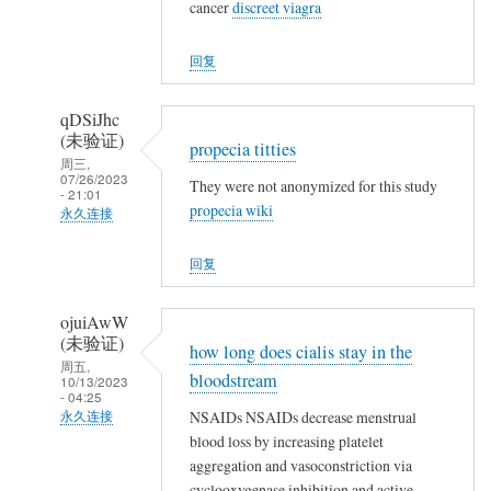
(未
cancer
discreet viagra
验
证)
回复
回
复
qDSiJhc
👍
(未验证)
propecia titties
周三,
07/26/2023
They were not anonymized for this study
- 21:01
propecia wiki
永久连接
匿
回复
名
(未
ojuiAwW
验
(未验证)
how long does cialis stay in the
证)
周五,
bloodstream
回
10/13/2023
- 04:25
复
NSAIDs NSAIDs decrease menstrual
永久连接
👍
blood loss by increasing platelet
匿
aggregation and vasoconstriction via
名
cyclooxygenase inhibition and active