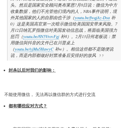
头。然后是国家安全顾问奥布莱恩7月8日说：微信为中方
收集数据，他们不光管他们境内的人，NBA事件说明，境
外其他国家的人的自那由也干涉（
youtu.be/fwqjAz-Dsa
补
0）这是美国高官第一次暗示微信给美国国安带来风险。7
月12日纳瓦罗指微信对美国发动信息战，将面临美国强力
惩罚（
youtu.be/8N5VrovFgj
补8）。2月13日何老板说：禁
用微信與抖音的文件已在川普桌上
（
youtu.be/yjMu5HawyC
补w）。相信这些都不是随便说
说，而是内部都做好封禁准备后安排好的放风
封杀以后对我们的影响：
不能使用微信， 无法再以微信群的方式进行交流
都有哪些应对方式？