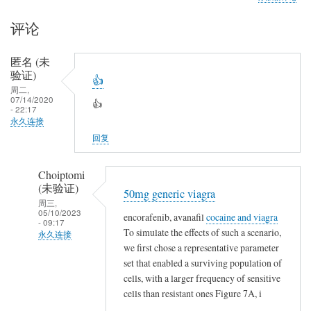
评论
匿名 (未
验证)
👍
周二,
07/14/2020
👍
- 22:17
永久连接
回复
Choiptomi
(未验证)
50mg generic viagra
周三,
05/10/2023
encorafenib, avanafil
cocaine and viagra
- 09:17
To simulate the effects of such a scenario,
永久连接
we first chose a representative parameter
匿
set that enabled a surviving population of
名
cells, with a larger frequency of sensitive
(未
cells than resistant ones Figure 7A, i
验