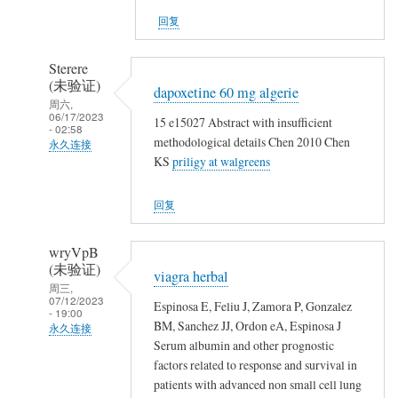
证)
回复
回
复
Sterere
👍
(未验证)
dapoxetine 60 mg algerie
周六,
06/17/2023
15 e15027 Abstract with insufficient
- 02:58
methodological details Chen 2010 Chen
永久连接
KS
priligy at walgreens
匿
名
回复
(未
验
wryVpB
证)
(未验证)
viagra herbal
回
周三,
07/12/2023
复
Espinosa E, Feliu J, Zamora P, Gonzalez
- 19:00
👍
BM, Sanchez JJ, Ordon eA, Espinosa J
永久连接
Serum albumin and other prognostic
匿
factors related to response and survival in
名
patients with advanced non small cell lung