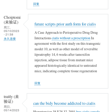
s
回复
t
e
Choiptomi
r
(未验证)
n
future scripts prior auth form for cialis
周三,
a
05/10/2023
A Case Approach to Perioperative Drug Drug
- 21:58
t
Interactions
cialis without a prescription
In
永久连接
i
agreement with the first study on this transgenic
v
model 10, as well as other model of reversible
e
lipoatrophy 14, 6 weeks after tamoxifen
s
injection, adipose tissue from mutant mice
appeared histologically identical to untreated
mice, indicating complete tissue regeneration
回复
traitly (未
验证)
can the bidy become addicted to cialis
周日,
05/14/2023
Hypertension 38 E28 32, 2001
buy cialis canada