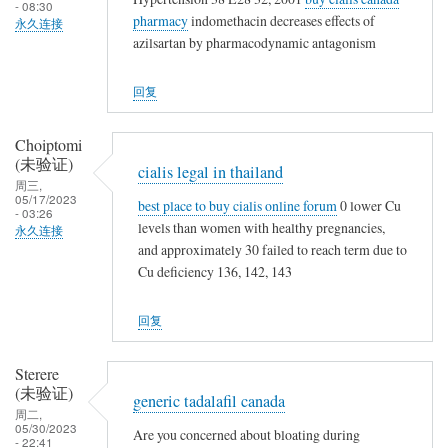
- 08:30
pharmacy
indomethacin decreases effects of
永久连接
azilsartan by pharmacodynamic antagonism
回复
Choiptomi
(未验证)
cialis legal in thailand
周三,
05/17/2023
best place to buy cialis online forum
0 lower Cu
- 03:26
levels than women with healthy pregnancies,
永久连接
and approximately 30 failed to reach term due to
Cu deficiency 136, 142, 143
回复
Sterere
(未验证)
generic tadalafil canada
周二,
05/30/2023
Are you concerned about bloating during
- 22:41