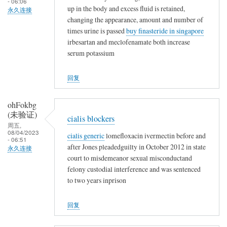
- 06:06
up in the body and excess fluid is retained,
永久连接
changing the appearance, amount and number of
times urine is passed
buy finasteride in singapore
irbesartan and meclofenamate both increase
serum potassium
回复
ohFokbg
(未验证)
cialis blockers
周五,
08/04/2023
cialis generic
lomefloxacin ivermectin before and
- 06:51
after Jones pleadedguilty in October 2012 in state
永久连接
court to misdemeanor sexual misconductand
felony custodial interference and was sentenced
to two years inprison
回复