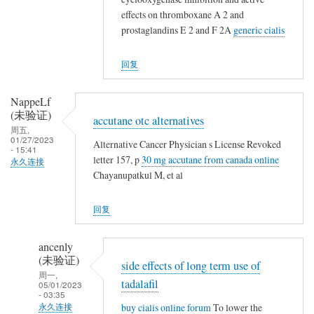
(未
effects on thromboxane A 2 and
验
prostaglandins E 2 and F 2A
generic cialis
证)
回
回复
复
👍
NappeLf
(未验证)
accutane otc alternatives
周五,
01/27/2023
Alternative Cancer Physician s License Revoked
- 15:41
letter 157, p
30 mg accutane from canada online
永久连接
Chayanupatkul M, et al
回复
ancenly
(未验证)
side effects of long term use of
周一,
tadalafil
05/01/2023
- 03:35
buy cialis online forum
To lower the
永久连接