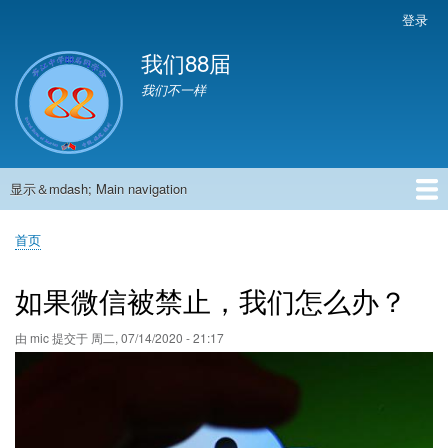
跳
登录
User
转
account
我们88届
到
menu
主
我们不一样
要
内
容
显示＆mdash; Main navigation
Main
navigation
首页
881班动态
882班动态
883班动态
884班动态
56班动态
留言板
申请用户
首页
面
包
如果微信被禁止，我们怎么办？
屑
由
mic
提交于
周二, 07/14/2020 - 21:17