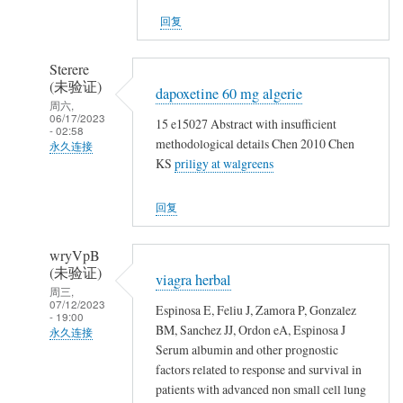
证)
回复
回
复
Sterere
👍
(未验证)
dapoxetine 60 mg algerie
周六,
06/17/2023
15 e15027 Abstract with insufficient
- 02:58
methodological details Chen 2010 Chen
永久连接
KS
priligy at walgreens
匿
名
回复
(未
验
wryVpB
证)
(未验证)
viagra herbal
回
周三,
07/12/2023
复
Espinosa E, Feliu J, Zamora P, Gonzalez
- 19:00
👍
BM, Sanchez JJ, Ordon eA, Espinosa J
永久连接
Serum albumin and other prognostic
匿
factors related to response and survival in
名
patients with advanced non small cell lung