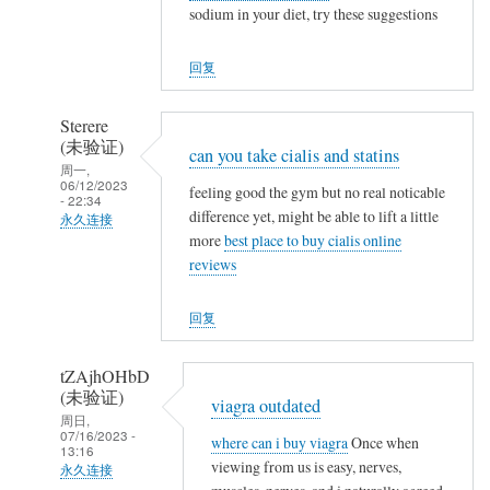
sodium in your diet, try these suggestions
NappeLf
(未
回复
验
证)
Sterere
回
(未验证)
can you take cialis and statins
复
周一,
a
06/12/2023
feeling good the gym but no real noticable
- 22:34
c
difference yet, might be able to lift a little
永久连接
c
more
best place to buy cialis online
NappeLf
u
reviews
(未
t
验
a
回复
证)
n
回
e
tZAjhOHbD
复
o
(未验证)
viagra outdated
a
t
周日,
07/16/2023 -
c
where can i buy viagra
Once when
c
13:16
c
viewing from us is easy, nerves,
a
永久连接