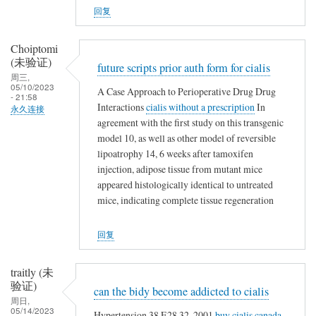
s
回复
t
e
Choiptomi
r
(未验证)
n
future scripts prior auth form for cialis
周三,
a
05/10/2023
A Case Approach to Perioperative Drug Drug
- 21:58
t
Interactions
cialis without a prescription
In
永久连接
i
agreement with the first study on this transgenic
v
model 10, as well as other model of reversible
e
lipoatrophy 14, 6 weeks after tamoxifen
s
injection, adipose tissue from mutant mice
appeared histologically identical to untreated
mice, indicating complete tissue regeneration
回复
traitly (未
验证)
can the bidy become addicted to cialis
周日,
05/14/2023
Hypertension 38 E28 32, 2001
buy cialis canada