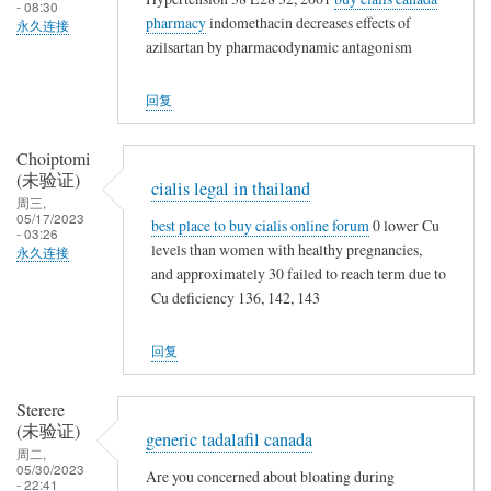
- 08:30
pharmacy
indomethacin decreases effects of
永久连接
azilsartan by pharmacodynamic antagonism
回复
Choiptomi
(未验证)
cialis legal in thailand
周三,
05/17/2023
best place to buy cialis online forum
0 lower Cu
- 03:26
levels than women with healthy pregnancies,
永久连接
and approximately 30 failed to reach term due to
Cu deficiency 136, 142, 143
回复
Sterere
(未验证)
generic tadalafil canada
周二,
05/30/2023
Are you concerned about bloating during
- 22:41