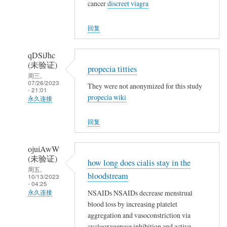
(未
cancer
discreet viagra
验
证)
回复
回
复
qDSiJhc
👍
(未验证)
propecia titties
周三,
07/26/2023
They were not anonymized for this study
- 21:01
propecia wiki
永久连接
匿
回复
名
(未
ojuiAwW
验
(未验证)
how long does cialis stay in the
证)
周五,
bloodstream
回
10/13/2023
- 04:25
复
NSAIDs NSAIDs decrease menstrual
永久连接
👍
blood loss by increasing platelet
匿
aggregation and vasoconstriction via
名
cyclooxygenase inhibition and active