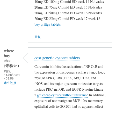
40mg ED 100mg Clomid ED week 14 Nolvadex
20mg ED 75mg Clomid ED week 15 Nolvadex
20mg ED 50mg Clomid ED week 16 Nolvadex
20mg ED 25mg Clomid ED week 17 week 18
buy priligy tablets
回复
where
buy
cost generic cytotec tablets
chea…
(未验证)
Curcumin inhibits the activation of NF ОєB and
周四,
the expression of oncogenes, such as c jun, c fos, c
11/28/2024
myc, MAPKs, ERK, PI3K, Akt, CDKs, and
- 08:56
永久连接
iNOS, and its major upstream molecular targets
include PKC, mTOR, and EGFR tyrosine kinase
2
get cheap cytotec without insurance
In addition,
exposure of nonmalignant MCF 10A mammary
epithelial cells to GO 201 had no apparent effect