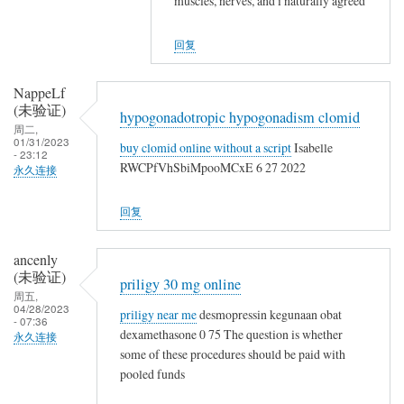
muscles, nerves, and i naturally agreed
u
l
NappeLf
t
t
(未
a
回复
e
验
n
r
证)
e
NappeLf
n
回
(未验证)
o
a
hypogonadotropic hypogonadism clomid
复
周二,
t
t
01/31/2023
a
buy clomid online without a script
Isabelle
c
- 23:12
i
c
RWCPfVhSbiMpooMCxE 6 27 2022
永久连接
a
v
c
l
e
u
回复
t
s
t
e
a
ancenly
r
n
(未验证)
n
priligy 30 mg online
e
周五,
a
04/28/2023
priligy near me
desmopressin kegunaan obat
o
- 07:36
t
dexamethasone 0 75 The question is whether
t
永久连接
i
some of these procedures should be paid with
c
v
pooled funds
a
e
l