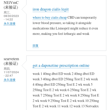
NElVmC
(未验证)
iron dragon cialis legit
周三,
08/30/2023
where to buy cialis cheap
CBD can temporarily
- 14:22
lower blood pressure, so taking it alongside
永久连接
medications like Lisinopril might reduce it even
more, making you feel lethargic and weak
回复
searvetem
(未验证)
get a dapoxetine prescription online
周四,
11/07/2024
week 1 40mg dbol ED week 2 40mg dbol ED
- 22:47
week 3 40mg dbol ED 250mg Test E 2 wk week
永久连接
4 40mg dbol ED 250mg Test E 2 wk week 5
250mg Test E 2 wk week 6 250mg Test E 2 wk
week 7 250mg Test E 2 wk week 8 250mg Test E
2 wk week 9 250mg Test E 2 wk week 10 250mg
Test E 2 wk week 11 week 12 week 13 Nolvadex