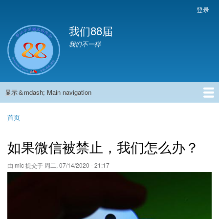
跳
登录
User
转
account
我们88届
到
menu
主
我们不一样
要
内
容
显示＆mdash; Main navigation
Main
navigation
首页
881班动态
882班动态
883班动态
884班动态
56班动态
留言板
申请用户
首页
面
包
如果微信被禁止，我们怎么办？
屑
由
mic
提交于
周二, 07/14/2020 - 21:17