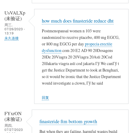
UsVALXp
(未验证)
how much does finasteride reduce dht
周三,
07/26/2023 -
Postmenopausal women n 103 were
13:19
randomized to receive placebo, 400 mg EGCG,
永久连接
or 800 mg EGCG per day
propecia erectile
dysfunction
com 20 E2 AD 90 20Dosagens
20De 20Viagra 20 20Viagra 20Asli 20Cod
20Jakarta viagra asli cod jakarta Гў We canГў t
get the Justice Department to look at Benghazi,
so it would be ironic that the Justice Department
would investigate a clown, Гў he said
回复
FYxrON
(未验证)
finasteride ftm bottom growth
周四,
07/27/2023
But when they are failing, harmful wastes build