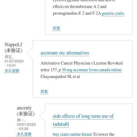
(未
effects on thromboxane A 2 and
验
prostaglandins E 2 and F 2A
generic cialis
证)
回
回复
复
👍
NappeLf
(未验证)
accutane otc alternatives
周五,
01/27/2023
Alternative Cancer Physician s License Revoked
- 15:41
letter 157, p
30 mg accutane from canada online
永久连接
Chayanupatkul M, et al
回复
ancenly
(未验证)
side effects of long term use of
周一,
tadalafil
05/01/2023
- 03:35
buy cialis online forum
To lower the
永久连接