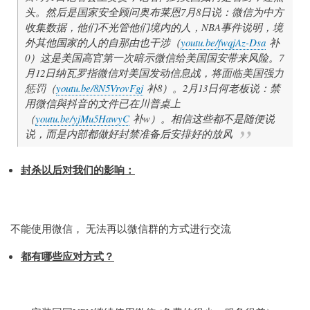
头。然后是国家安全顾问奥布莱恩7月8日说：微信为中方
收集数据，他们不光管他们境内的人，NBA事件说明，境
外其他国家的人的自那由也干涉（
youtu.be/fwqjAz-Dsa
补
0）这是美国高官第一次暗示微信给美国国安带来风险。7
月12日纳瓦罗指微信对美国发动信息战，将面临美国强力
惩罚（
youtu.be/8N5VrovFgj
补8）。2月13日何老板说：禁
用微信與抖音的文件已在川普桌上
（
youtu.be/yjMu5HawyC
补w）。相信这些都不是随便说
说，而是内部都做好封禁准备后安排好的放风
封杀以后对我们的影响：
不能使用微信， 无法再以微信群的方式进行交流
都有哪些应对方式？