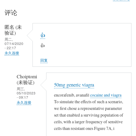
评论
匿名 (未
验证)
👍
周二,
07/14/2020
👍
- 22:17
永久连接
回复
Choiptomi
(未验证)
50mg generic viagra
周三,
05/10/2023
encorafenib, avanafil
cocaine and viagra
- 09:17
To simulate the effects of such a scenario,
永久连接
we first chose a representative parameter
匿
set that enabled a surviving population of
名
cells, with a larger frequency of sensitive
(未
cells than resistant ones Figure 7A, i
验