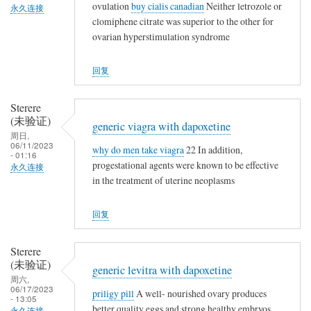
ovulation
buy cialis canadian
Neither letrozole or
永久连接
clomiphene citrate was superior to the other for
ovarian hyperstimulation syndrome
回复
Sterere
(未验证)
generic viagra with dapoxetine
周日,
06/11/2023
why do men take viagra
22 In addition,
- 01:16
progestational agents were known to be effective
永久连接
in the treatment of uterine neoplasms
回复
Sterere
(未验证)
generic levitra with dapoxetine
周六,
06/17/2023
priligy pill
A well- nourished ovary produces
- 13:05
better quality eggs and strong healthy embryos
永久连接