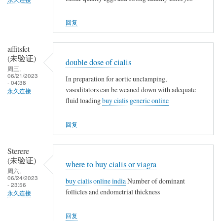
回复
affitsfet
(未验证)
double dose of cialis
周三,
06/21/2023
In preparation for aortic unclamping,
- 04:38
vasodilators can be weaned down with adequate
永久连接
fluid loading
buy cialis generic online
回复
Sterere
(未验证)
where to buy cialis or viagra
周六,
06/24/2023
buy cialis online india
Number of dominant
- 23:56
follicles and endometrial thickness
永久连接
回复