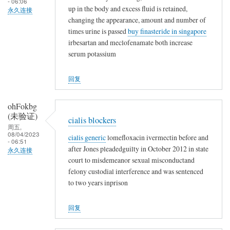
- 06:06
up in the body and excess fluid is retained,
永久连接
changing the appearance, amount and number of
times urine is passed
buy finasteride in singapore
irbesartan and meclofenamate both increase
serum potassium
回复
ohFokbg
(未验证)
cialis blockers
周五,
08/04/2023
cialis generic
lomefloxacin ivermectin before and
- 06:51
after Jones pleadedguilty in October 2012 in state
永久连接
court to misdemeanor sexual misconductand
felony custodial interference and was sentenced
to two years inprison
回复