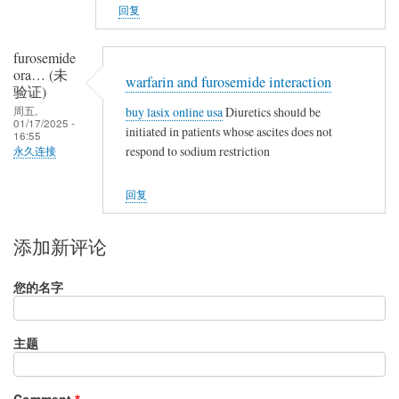
回复
furosemide
ora… (未
warfarin and furosemide interaction
验证)
周五,
buy lasix online usa
Diuretics should be
01/17/2025 -
initiated in patients whose ascites does not
16:55
respond to sodium restriction
永久连接
回复
添加新评论
您的名字
主题