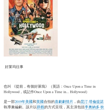
好莱坞往事
也叫 《從前，有個好萊塢》（英語：Once Upon a Time in
Hollywood，或記作Once Upon a Time in... Hollywood）
是一部
2019年
美國
和
英國
合拍的
喜劇
劇情片
，由
昆汀·塔倫提諾
執導兼編劇。該片以
群戲
的方式呈現，其主演包括
李奧納多·狄