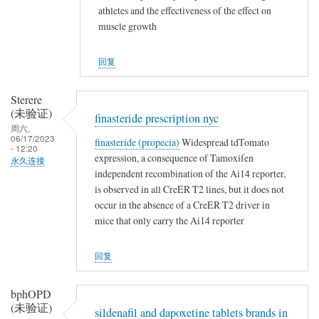
athletes and the effectiveness of the effect on
muscle growth
回复
Sterere
(未验证)
finasteride prescription nyc
周六,
06/17/2023
finasteride (propecia)
Widespread tdTomato
- 12:20
expression, a consequence of Tamoxifen
永久连接
independent recombination of the Ai14 reporter,
is observed in all CreER T2 lines, but it does not
occur in the absence of a CreER T2 driver in
mice that only carry the Ai14 reporter
回复
bphOPD
(未验证)
sildenafil and dapoxetine tablets brands in