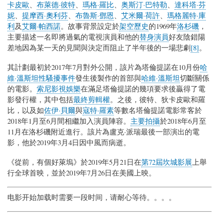
卡皮歐
、
布萊德·彼特
、
瑪格·羅比
、
奥斯汀·巴特勒
、
達科塔·芬
妮
、
提摩西·奧利芬
、
布魯斯·鄧恩
、
艾米爾·荷許
、
瑪格麗特·庫
利
及
艾爾·帕西諾
。故事背景設定於
架空歷史
的1969年
洛杉磯
，
主要描述一名即將過氣的電視演員和他的
替身演員
好友陰錯陽
差地因為某一天的見聞與決定而阻止了半年後的一場悲劇
[8]
。
其計劃最初於2017年7月對外公開，該片為塔倫提諾在10月份
哈
維·溫斯坦性騷擾事件
發生後製作的首部與
哈維·溫斯坦
切斷關係
的電影。
索尼影視娛樂
在滿足塔倫提諾的幾項要求後贏得了電
影發行權，其中包括
最終剪輯權
。之後，彼特、狄卡皮歐和羅
比，以及如
佐伊·貝爾
與
寇特·羅素
等數名塔倫提諾電影常客於
2018年1月至6月間相繼加入演員陣容。
主要拍攝
於2018年6月至
11月在洛杉磯附近進行。該片為盧克·派瑞最後一部演出的電
影，他於2019年3月4日因中風而病逝。
《從前，有個好萊塢》於2019年5月21日在
第72屆坎城影展
上舉
行全球首映，並於2019年7月26日在美國上映。
电影开始加载时需要一段时间，请耐心等待。。。。