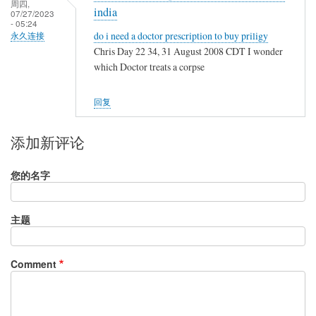
周四,
india
07/27/2023
- 05:24
do i need a doctor prescription to buy priligy
永久连接
Chris Day 22 34, 31 August 2008 CDT I wonder
which Doctor treats a corpse
回复
添加新评论
您的名字
主题
Comment