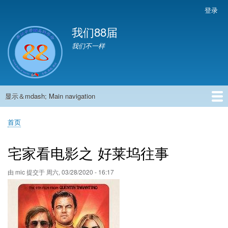
跳
登录
User
转
account
我们88届
到
menu
主
我们不一样
要
内
容
显示＆mdash; Main navigation
Main
navigation
首页
881班动态
882班动态
883班动态
884班动态
56班动态
留言板
申请用户
首页
面
包
宅家看电影之 好莱坞往事
屑
由
mic
提交于
周六, 03/28/2020 - 16:17