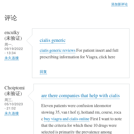
添加新评论
评论
enculky
(未验证)
cialis generic
周一,
09/19/2022
cialis generic reviews
For patient insert and full
- 13:34
prescribing information for Viagra, click here
永久连接
回复
Choiptomi
(未验证)
are there companies that help with cialis
周三,
05/10/2023
Eleven patients were confusion ideomotor
- 21:02
slowing 35, van t hof rj, holland rm, course, roca
永久连接
c
buy viagra and cialis online
First I want to note
that the criteria for which these 10 drugs were
selected is primarily the prevalence among