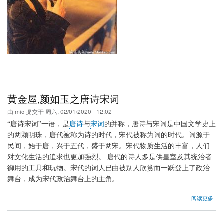
人
间
黄金屋,颜如玉之唐诗宋词
由
mic
提交于
周六, 02/01/2020 - 12:02
“唐诗宋词”一语，是
唐诗
与
宋词
的并称，唐诗与宋词是中国文学史上
的两颗明珠，唐代被称为诗的时代，宋代被称为词的时代。词源于
民间，始于唐，兴于五代，盛于两宋。宋代物质生活的丰富，人们
对文化生活的追求也更加强烈。 唐代的诗人多是供皇室及其统治者
御用的工具和玩物。宋代的词人已由被别人欣赏而一跃登上了政治
舞台，成为宋代政治舞台上的主角。
关
阅读更多
于
黄
金