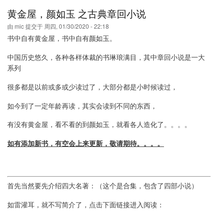
屋,
黄金屋，颜如玉 之古典章回小说
颜
如
由
mic
提交于
周四, 01/30/2020 - 22:18
玉
书中自有黄金屋，书中自有颜如玉。
之
唐
中国历史悠久，各种各样体裁的书琳琅满目，其中章回小说是一大
诗
宋
系列
词
很多都是以前或多或少读过了，大部分都是小时候读过，
如今到了一定年龄再读，其实会读到不同的东西，
有没有黄金屋，看不看的到颜如玉，就看各人造化了。。。。
如有添加新书，有空会上来更新，敬请期待。。。。
首先当然要先介绍四大名著：（这个是合集，包含了四部小说）
如雷灌耳，就不写简介了，点击下面链接进入阅读：