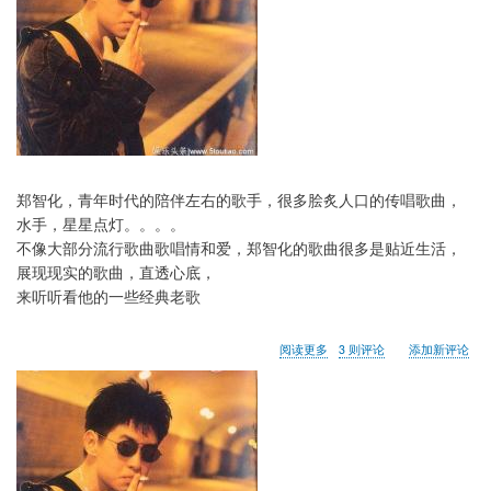
郑智化，青年时代的陪伴左右的歌手，很多脍炙人口的传唱歌曲，
水手，星星点灯。。。。
不像大部分流行歌曲歌唱情和爱，郑智化的歌曲很多是贴近生活，
展现现实的歌曲，直透心底，
来听听看他的一些经典老歌
关
阅读更多
3 则评论
添加新评论
于
老
歌
分
享,
游
戏