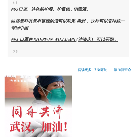
N95口罩、连体防护服、护目镜 , 消毒液。
88届童鞋有意有资源的话可以联系 周剑， 这样可以安排统一
寄回中国
N95 口罩在 SHERWIN WILLIAMS (油漆店） 可以买到，
关
阅读更多
7 则评论
添加新评论
于
武
汉
加
油！
88
在
行
动！