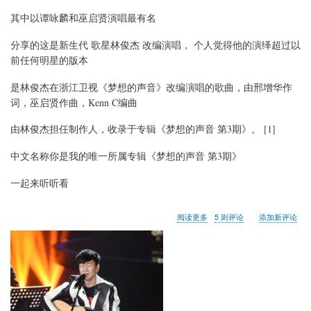
其中以谭咏麟和巫启贤演唱最有名
分享的这是新生代 歌星林俊杰 改编演唱， 个人觉得他的演绎超过以
前任何明星的版本
是林俊杰在浙江卫视《梦想的声音》改编演唱的歌曲，由邢增华作
词，巫启贤作曲，Kenn C编曲
由林俊杰担任制作人，收录于专辑《梦想的声音 第3期》。 [1]
中文名称你是我的唯一所属专辑《梦想的声音 第3期》
一起来听听看
关
阅读更多
5 则评论
添加新评论
于
情
歌
还
是
老
的
好，