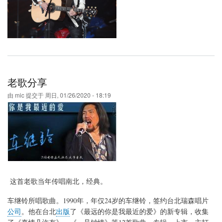
老
歌
分
享
系
列
老歌分享
由
mic
提交于
周日, 01/26/2020 - 18:19
这首老歌当年传唱南北，经典。
车继铃所唱歌曲。1990年，年仅24岁的车继铃，签约台北瑞森唱片
公司
。他在台北
出版
了《最远的你是我最近的爱》的新专辑，收集