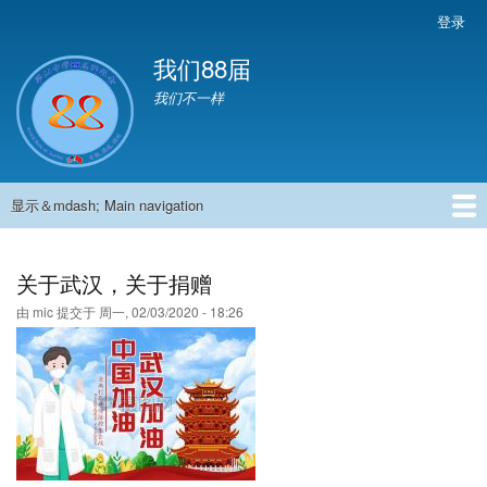
跳
登录
User
转
account
我们88届
到
menu
主
我们不一样
要
内
容
显示＆mdash; Main navigation
Main
navigation
首页
881班动态
882班动态
883班动态
884班动态
56班动态
留言板
申请用户
关于武汉，关于捐赠
由
mic
提交于
周一, 02/03/2020 - 18:26