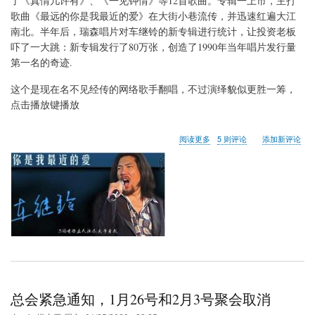
了《真情几许有》、《一见钟情》等12首歌曲。专辑一上市，主打
歌曲《最远的你是我最近的爱》在大街小巷流传，并迅速红遍大江
南北。半年后，瑞森唱片对车继铃的新专辑进行统计，让投资老板
吓了一大跳：新专辑发行了80万张，创造了1990年当年唱片发行量
第一名的奇迹.
这个是现在名不见经传的网络歌手翻唱，不过演绎貌似更胜一筹，
点击播放键播放
关
阅读更多
5 则评论
添加新评论
于
老
歌
分
享
总会紧急通知，1月26号和2月3号聚会取消