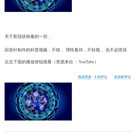
关于新冠状病毒的一切，
回形针制作的科普视频，不错， 理性看待，不轻视， 也不必慌张
点击下面的播放按钮观看（资源来自 ：YouTube）
关
阅读更多
9 则评论
添加新评论
于
关
于
新
冠
状
病
毒
的
一
切