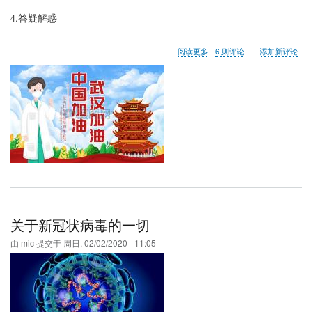
4.答疑解惑
关
阅读更多
6 则评论
添加新评论
于
关
于
武
汉，
关
于
捐
赠
关于新冠状病毒的一切
由
mic
提交于
周日, 02/02/2020 - 11:05