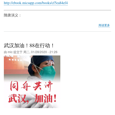
http://ebook.micsapp.com/books/cf5ea84ef4
隋唐演义：
关
阅读更多
于
黄
金
屋
武汉加油！88在行动！
颜
如
由
mic
提交于
周二, 01/28/2020 - 21:26
玉
之
古
典
章
回
小
说