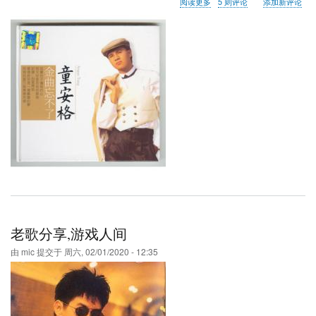
关
阅读更多
5 则评论
添加新评论
于
老
歌
分
享,
让
生
命
等
候
老歌分享,游戏人间
由
mic
提交于
周六, 02/01/2020 - 12:35