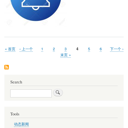
月
26
号
和
2
月
3
号
聚
会
首
« 首页
前
‹ 上一个
页
1
页
2
页
3
页
4
页
5
页
6
下
下一个 ›
取
分
页
一
面
面
面
面
面
面
一
末
末页 »
消
页
页
页
页
Search
Search
Tools
动态新闻