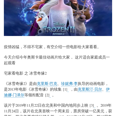
疫情凶猛，不得不宅家，有空介绍一些电影给大家看看。
今天介绍今年奥斯卡最佳动画片给大家， 这片适合家庭成员一
起观看
宅家看电影 之 冰雪奇缘2
《冰雪奇缘2》是由
克里斯·巴克
、
珍妮弗·李
执导的动画电影，
是2013年电影《冰雪奇缘》的续集 [1]
，由
克里斯汀·贝尔
、
伊
迪娜·门泽尔
等领衔配音 [2]
。
该片于2019年11月22日在北美和中国内地同步上映 [3]
。2019年
11月24日，该片在北美首映一个周末后，票房突破一亿美元，获