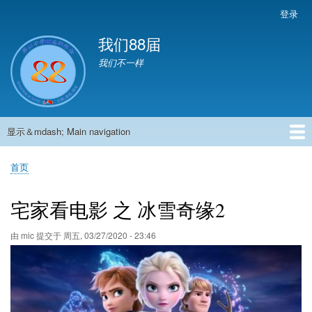
跳
登录
User
转
account
我们88届
到
menu
主
我们不一样
要
内
容
显示＆mdash; Main navigation
Main
navigation
首页
881班动态
882班动态
883班动态
884班动态
56班动态
留言板
申请用户
首页
面
包
宅家看电影 之 冰雪奇缘2
屑
由
mic
提交于
周五, 03/27/2020 - 23:46